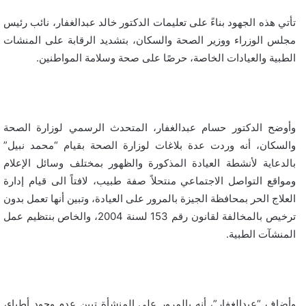
تأتي هذه الجهود بناءً على تعليمات الدكتور خالد عبدالغفار، نائب رئيس
مجلس الوزراء ووزير الصحة والسكان، بتشديد الرقابة على المنشات
الطبية والعيادات الخاصة، حرصًا على صحة وسلامة المواطنين.
وأوضح الدكتور حسام عبدالغفار، المتحدث الرسمي لوزارة الصحة
والسكان، أنه وردت عدة بلاغات لوزارة الصحة بقيام “محمد نبيل”
بالدعاية لأنشطة العيادة المذكورة والظهور بمختلف وسائل الإعلام
ومواقع التواصل الاجتماعي منتحلاً صفة طبيب، لافتاً الى قيام إدارة
العلاج الحر بمحافظة الجيزة بالمرور على العيادة، وتبين أنها تعمل بدون
ترخيص بالمخالفة لقانون رقم 153 لسنة 2004، والخاص بنتظيم عمل
المنشآت الطبية.
وأضاف “عبدالغفار”، أنه بالمرور على المنشأة تبين عدم وجود أطباء،