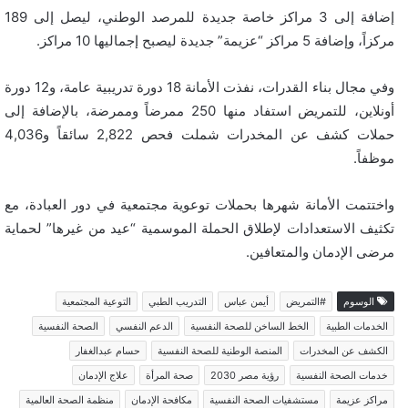
إضافة إلى 3 مراكز خاصة جديدة للمرصد الوطني، ليصل إلى 189
مركزاً، وإضافة 5 مراكز “عزيمة” جديدة ليصبح إجماليها 10 مراكز.
وفي مجال بناء القدرات، نفذت الأمانة 18 دورة تدريبية عامة، و12 دورة
أونلاين، للتمريض استفاد منها 250 ممرضاً وممرضة، بالإضافة إلى
حملات كشف عن المخدرات شملت فحص 2,822 سائقاً و4,036
موظفاً.
واختتمت الأمانة شهرها بحملات توعوية مجتمعية في دور العبادة، مع
تكثيف الاستعدادات لإطلاق الحملة الموسمية “عيد من غيرها” لحماية
مرضى الإدمان والمتعافين.
الوسوم
#التمريض
أيمن عباس
التدريب الطبي
التوعية المجتمعية
الخدمات الطبية
الخط الساخن للصحة النفسية
الدعم النفسي
الصحة النفسية
الكشف عن المخدرات
المنصة الوطنية للصحة النفسية
حسام عبدالغفار
خدمات الصحة النفسية
رؤية مصر 2030
صحة المرأة
علاج الإدمان
مراكز عزيمة
مستشفيات الصحة النفسية
مكافحة الإدمان
منظمة الصحة العالمية