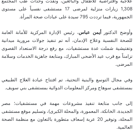
علاجية وافتراضية للأطفال والبالغين، ونفذت وحدات طب المجتمع
1,308 زيارات منزلية لمرضى 17 مستشفى نفسياً على مستوى
الجمهورية، فيما ترددت 795 سيدة على عيادات صحة المرأة.
وأوضح الدكتور
أيمن عباس
، رئيس الإدارة المركزية للأمانة العامة
للصحة النفسية وعلاج الإدمان، أنه تم تنفيذ جولات مرورية ميدانية
وتفتيشية شملت عدة مستشفيات، مع رفع درجة الاستعداد القصوى
تزامناً مع قرب عيد الأضحى المبارك، ومتابعة جاهزية الخدمات وسلامة
المرضى.
وفي مجال التوسع والبنية التحتية، تم افتتاح عيادة العلاج الطبيعي
بمستشفى سوهاج ومركز المعلومات الدوائية بمستشفى بني سويف.
إلى جانب متابعة تنفيذ مشروعات مهمة في مستشفيات؛ مصر
الجديدة، الخانكة، المعمورة، والمحلة الكبرى)، وتسليم موقع مستشفى
المحلة، وتوفير 20 عربة إسعاف متطورة بالتعاون مع منظمة الصحة
العالمية.