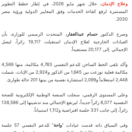
وعلاج الإدمان
، خلال شهر مايو 2026، في إطار خطط التطوير
المستمرة لرفع كفاءة الخدمات وفق المعايير الدولية ورؤية مصر
2030.
وصرح الدكتور
حسام عبدالغفار،
المتحدث الرسمي للوزارة، بأن
العيادات الخارجية لعلاج الإدمان استقبلت 19,117 زائراً، ليصل
الإجمالي إلى 20,177 مستفيداً.
وأكد تلقى الخط الساخن للدعم النفسي 4,783 مكالمة، منها 4,569
مكالمة فعلية توزعت بين 1,645 من الذكور و2,924 من الإناث، شملت
2,448 استعلاماً و2,099 استشارة نفسية من بينها 201 حالة طوارئ.
وعلى المستوى الرقمي، سجلت المنصة الوطنية الإلكترونية للصحة
النفسية 8,077 زائراً جديداً، ليرتفع الإجمالي منذ تدشينها إلى 138,586
زائراً، إلى جانب 331 جلسة افتراضية و1,112 استبياناً.
وفى السياق ذاته قدمت عيادات “
واحة
” للدعم النفسي 57 جلسة