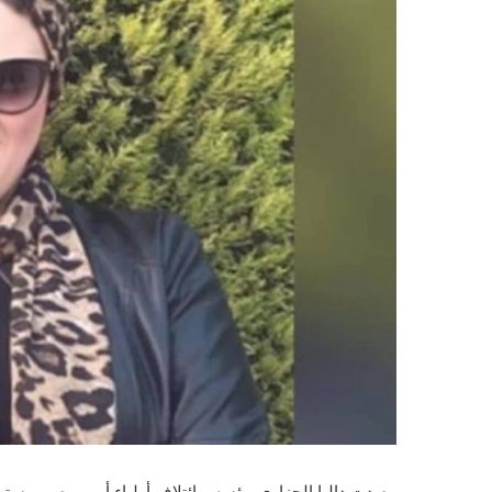
رصدت داليا الحزاوي مؤسس ائتلاف أولياء أمور مصر، مستوى