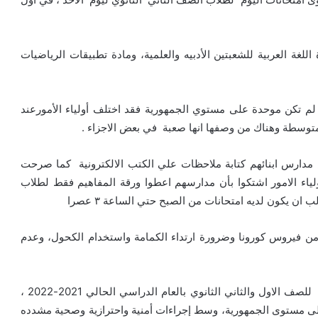
صف الثاني الثانوي، اليوم ٣ مواد مادة اللغة العربية للشعبتين الأدبيه والعلمية، ومادة تطبيقات الرياضيات
لم تكن موحدة على مستوي الجمهورية فقد اختلف أولياء الأمورعند
متوسطة وهناك من وصفها انها صعبة في بعض الاجزاء .
مدارس ابنائهم كتابة ملاحظات علي الكتب الالكترونية كما صرحت
ياء الامور اشتكوا بأن مدارسهم اعطوا ورقة المفاهيم فقط لطلاب
ن يكون لديه امتحانات من الصبح حتي الساعة ٣ عصرا
ة من فيروس كورونا وضرورة ارتداء الكمامة واستخدام الكحول، وعدم
والجدير بالذكر انه تجري امتحانات الفصل الدراسي الأول للصف الاول والثاني الثانوي بالعام الدراسي الحالي 2021-2022 ،
 على مستوى الجمهورية، وسط إجراءات أمنية واحترازية وصحية مشدده