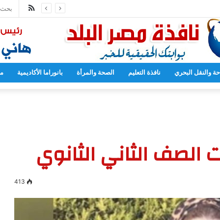
ملخص
مدارس بدءا من العام المقبل
الموقع
RSS
حة والنقل البحري
نافذة التعليم
الصحة والمرأة
بانوراما الأكاديمية
مح
ت الصف الثاني الثانوي
413