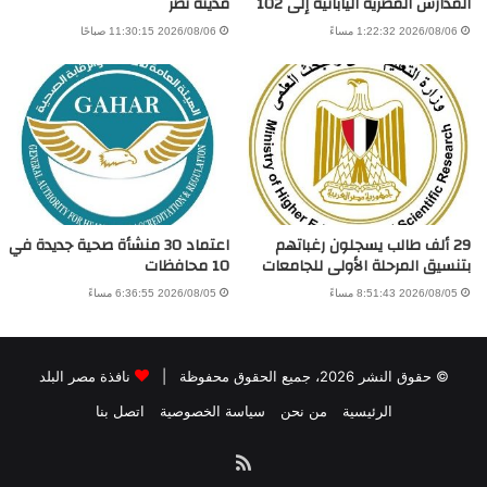
المدارس المصرية اليابانية إلى 102
مدينة نصر
2026/08/06 1:22:32 مساءً
2026/08/06 11:30:15 صباحًا
29 ألف طالب يسجلون رغباتهم
اعتماد 30 منشأة صحية جديدة في
بتنسيق المرحلة الأولى للجامعات
10 محافظات
2026/08/05 8:51:43 مساءً
2026/08/05 6:36:55 مساءً
© حقوق النشر 2026، جميع الحقوق محفوظة |
نافذة مصر البلد
الرئيسية
من نحن
سياسة الخصوصية
اتصل بنا
ملخص