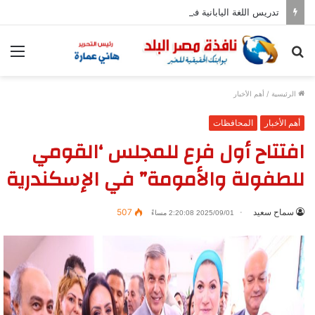
تدريس اللغة اليابانية فى المدارس بدءا من العام المقبل
بحث
الق
عن
الرئيسية
/
أهم الأخبار
أهم الأخبار
المحافظات
افتتاح أول فرع للمجلس ‘القومي
للطفولة والأمومة” في الإسكندرية
سماح سعيد
507
2025/09/01 2:20:08 مساءً