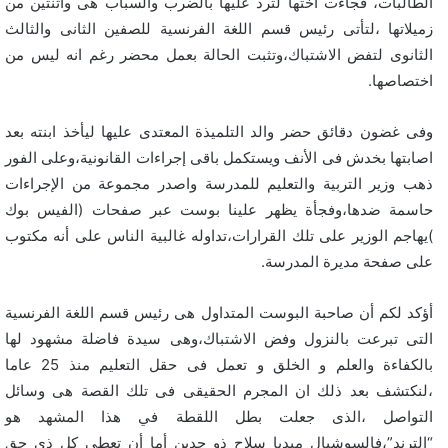
الطالبات، فجاءت اختها لترد عليها بالضرب والسباب هى واثنتين من
زميلاتها ،لتأتى رئيس قسم اللغة الفرنسية للصفين الثانى والثالث
الثانوى لتفض الاشتباك،وتثبت الحالة بعمل محضر رغم انه ليس من
اختصاصها.
وفى غضون دقائق حضر والد التلميذة المعتدى عليها ليأخذ ابنته بعد
اصابتها بخدش فى الأنف ويستكمل باقى إجراءات القانونية،وعلى الفور
ذهب وزير التربية والتعليم للمدرسة واصدر مجموعة من الإجراءات
حاسمة ضدها،وفجأة يظهر علينا بوست عبر صفحات (الفيس بوك
)يهاجم الوزير على تلك القرارات،تداوله غالبية الناس على أنه مكتوب
على صفحة مديرة المدرسة.
أؤكد لكم أن صاحبة البوست المتداول هى رئيس قسم اللغة الفرنسية
التى تبرعت بالنزول وفض الاشتباك،وهى سيدة فاضلة مشهود لها
بالكفاءة والعلم و الخلق و تعمل فى حقل التعليم منذ 25 عاما
،لنكتشف بعد ذلك ان المجرم الحقيقى فى تلك القصة هى وسائل
التواصل ،الذى جعلت بطل اللقطة في هذا المشهد هو
“الترند”،فالسوشيال ميديا سلاح ذو حدين أما أن تعطى كل ذى حق