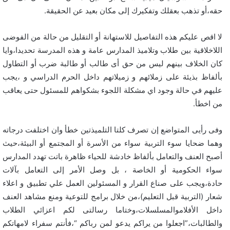
حقه،أو تذهب بعقلك وتفكيرك إلى مكان بعيد عن الحقيقة.
لا اقص عليكم هذه التفاصيل للاستهانة أو التقليل من حالة من الفوضى
اللاخلاقية بين طلاب وتلاميذ المدارس عامة و هذه المدرسة تحديدا،وايا
كان الخلاف بينهم ليس من حق أى طالب أو طالبة ضرب أو التطاول
بألفاظ بذيئة على زملائهم و زميلاتهم داخل الحرم الدراسي و ،يجب
عليهم في حالة وجود اي مشكلة اللجوء بشكواهم للمسئول حتى يعاقب
من اخطأ.
وفى رأيى المتواضع إن تصرف كلتا التلميذتين خطأ وان اختلفت درجاته
وهما ضحايا سوء التربية سواء من الأسرة أو المجتمع أو البيئة،حيث
أصبح العنف والتعامل بألفاظ خادشة للحياء ظاهرة باتت تهدد المدارس
سواء الحكومية أو الخاصة ، بل وصل الأمر إلى التعامل بآلات
حادة،ويجب على صناع القرار و المسئولين العمل علي تطبيق و اعلاء
شعار (التربية قبل التعليم)،من خلال برامج للتوعية ومنع مشاهد العنف
داخل الأفلاموالمسلسلات،وختاما رسالتى لكم اعزائي الطلاب
والطالبات،”اجعلوا من يراكم يدعو لمن رباكم “،فأنتم سفراء لامهاتكم