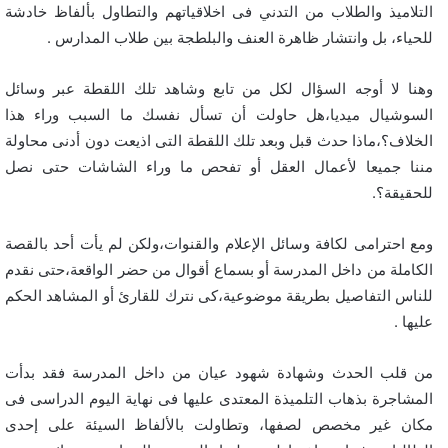
التلاميذ والطلاب من التدني فى اخلاقياتهم والتطاول بألفاظ خادشة
للحياء، بل وانتشار ظاهرة العنف والبلطجة بين طلاب المدارس .
وهنا لا أوجه السؤال لكل من تابع وشاهد تلك اللقطة عبر وسائل
السوشيال ميديا،هل حاولت أن تسأل نفسك ما السبب وراء هذا
الخلاف؟،ماذا حدث قبل وبعد تلك اللقطة التى اذيعت دون أدنى محاولة
مننا جميعا لأعمال العقل أو تفحص ما وراء الشاشات حتى نصل
للحقيقة؟.
ومع احترامى لكافة وسائل الإعلام والقنوات،ولكن لم يأت أحد بالقصة
الكاملة من داخل المدرسة أو بسماع أقوال من حضر الواقعة،حتى نقدم
للناس التفاصيل بطريقة موضوعية،كى نترك للقارئ أو المشاهد الحكم
عليها .
من قلب الحدث وشهادة شهود عيان من داخل المدرسة فقد بدأت
المشاجرة بذهاب التلميذة المعتدى عليها فى نهاية اليوم الدراسى فى
مكان غير مخصص لصفها، وتطاولت بالألفاظ السيئة على إحدى