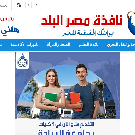
ملخص
محمد عبد اللطيف يشارك في مؤتمر رؤساء الجامعات العالمي للسلام بجامعة هيروشيما
الموقع
RSS
حة والنقل البحري
نافذة التعليم
الصحة والمرأة
بانوراما الأكاديمية
مح