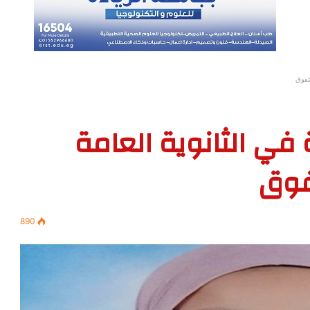
تفوق
 في الثانوية العامة
فوق
890