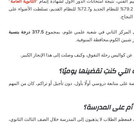
عليم الفني، نتيجة امتحانات الدور الأول لشهادة إتمام “
الثانوية العامة
”
للعام الدراسي 2024/2025، والتي بلغت نسبة النجاح فيها 79.2% للنظام الجديد و72.7% للنظام القديم، تسلطت الأضواء على
النجاح.
 المركز الثاني في شعبة علمي علوم، بمجموع
317.5 درجة بنسبة
شبين الكوم،محافظة المنوفية.
عن كواليس رحلة التفوق، وكيف وصلت إلى هذا الإنجاز الكبير.
التي كنتِ تقضينها يوميًا؟
 على متابعة دروسي أولًا بأول، دون تأجيل أو تراكم، كان من المهم
أم على المدرسة؟
معظم الطلاب لا يذهبون إلى المدرسة خلال الصف الثالث الثانوي،