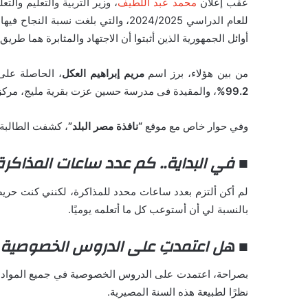
عقب إعلان
محمد عبد اللطيف
، وزير التربية والتعليم والت
أوائل الجمهورية الذين أثبتوا أن الاجتهاد والمثابرة هما طريق 
من بين هؤلاء، برز اسم
مريم إبراهيم العكل
، الحاصلة على
99.2%
، والمقيدة فى مدرسة حسين عزت بقرية مليج، مركز 
وفي حوار خاص مع موقع
“نافذة مصر البلد”
، كشفت الطالبة 
■ في البداية.. كم عدد ساعات المذاكرة 
لم أكن ألتزم بعدد ساعات محدد للمذاكرة، لكنني كنت حريصة
بالنسبة لي أن أستوعب كل ما أتعلمه يوميًا.
■ هل اعتمدتِ على الدروس الخصوصية 
بصراحة، اعتمدت على الدروس الخصوصية في جميع المواد، ف
نظرًا لطبيعة هذه السنة المصيرية.