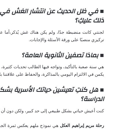
■ في ظل الحديث عن انتشار الغش في ب
ذلك عليكِ؟
لجنتي كانت منضبطة جدًا، ولم يكن هناك غش يُذكر،أما 
تركيزي منصبًا على ورقة الأسئلة والإجابات.
■ بماذا تصفين الثانوية العامة؟
هي سنة صعبة بالتأكيد، وتواجه فيها الطالب تحديات كثيرة، 
يكمن في الالتزام اليومي بالمذاكرة، والحفاظ على علاقتنا بال
■ هل كنتِ تعيشين حياتك الأسرية بش
الدراسة؟
كنت أعيش حياتي بشكل طبيعي إلى حد كبير، ولكن دون أن يؤثر
رحلة مريم إبراهيم العكل
هي نموذج ملهم يعكس ثمرة الجد وا