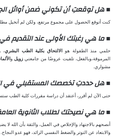
■ هل توقعتِ أن تكوني ضمن أوائل ال
كنت أتوقع الحصول على مجموع مرتفع، ولكن لم أتخيل مطلقًا
■ ما هي رغبتك الأولى عند التقديم في
حلمي منذ الطفولة هو
الالتحاق بكلية الطب البشري
، 
المرموقة،وبالفعل، تلقيت عروضًا من جامعتي
زويل
و
الألمان
مشواري.
■ هل حددتِ تخصصك المستقبلي في ا
حتى الآن لم أقرر، أعتقد أن دراسة مقررات كلية الطب س
■ ما هي نصيحتك لطلاب الثانوية العام
أنصحهم بالاجتهاد والإخلاص في العمل، والثقة بأن الله لا يض
والابتعاد عن التوتر والضغط النفسي الزائد، فهو عدو النجاح.