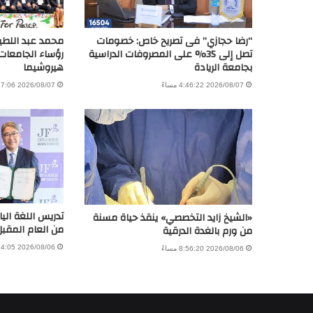
“رضا حجازي” فى تصريح خاص: خصومات
محمد عبد اللط
تصل إلى 35% على المصروفات الدراسية
رؤساء الجامعات
بجامعة الريادة
هيروشيما
2026/08/07 4:46:22 مساءً
2026/08/07 11:47:06 صباحًا
تدريس اللغة اليا
«الشيخ زايد التخصصي» ينقذ حياة مسنة
من العام المقبل
من ورم بالغدة الدرقية
2026/08/06 4:54:05 مساءً
2026/08/06 8:56:20 مساءً