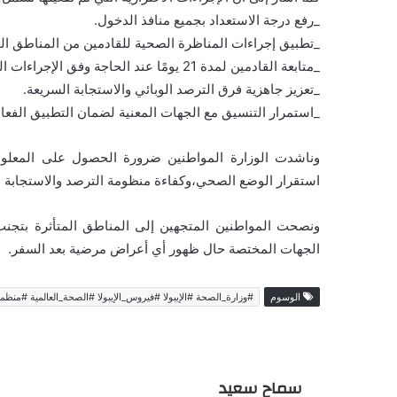
_رفع درجة الاستعداد بجميع منافذ الدخول.
_تطبيق إجراءات المناظرة الصحية للقادمين من المناطق الم
_متابعة القادمين لمدة 21 يومًا عند الحاجة وفق الإجراءات المعتمدة.
_تعزيز جاهزية فرق الترصد الوبائي والاستجابة السريعة.
_استمرار التنسيق مع الجهات المعنية لضمان التطبيق الفعال 
وناشدت الوزارة المواطنين ضرورة الحصول على المعلوم
استقرار الوضع الصحي،وكفاءة منظومة الترصد والاستجابة الو
ونصحت المواطنين المتجهين إلى المناطق المتأثرة بتجنب 
الجهات المختصة حال ظهور أي أعراض مرضية بعد السفر.
الوسوم
#وزارة_الصحة #الإيبولا #فيروس_الإيبولا #الصحة_العالمية #منظ
سماح سعيد