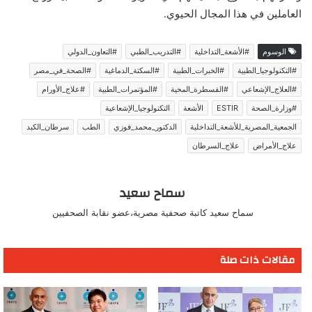
العاملين في هذا المجال الحيوي.
الوسوم
#الأشعة_التداخلية
#التدريب_الطبي
#التعاون_الدولي
#التكنولوجيا_الطبية
#الخبرات_الطبية
#السكتة_الدماغية
#الصحة_في_مصر
#العلاج_الإشعاعي
#القسطرة_المخية
#المؤتمرات_الطبية
#علاج_الأورام
#وزارة_الصحة
ESTIR
الأشعة
التكنولوجيا_الإشعاعية
الجمعية_المصرية_للأشعة_التداخلية
الدكتور_محمد_فوزي
الطب
سرطان_الكبد
علاج_الأمراض
علاج_السرطان
سماح سعيد
سماح سعيد كاتبة صحفية مصرية،عضو نقابة الصحفيين
مقالات ذات صلة