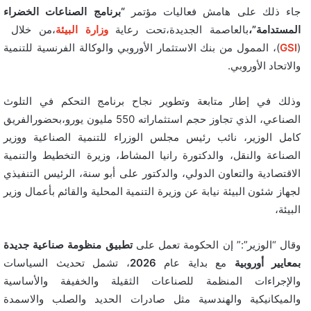
جاء ذلك على هامش فعاليات مؤتمر
“برنامج الصناعات الخضراء
المستدامة”،
بالعاصمة الجديدة،تحت رعاية
وزارة البيئة
،من خلال
(
GSI
)، الممول من بنك الاستثمار الأوروبي والوكالة الفرنسية للتنمية
والاتحاد الأوروبي.
وذلك في إطار متابعة وتطوير نجاح برنامج التحكم في التلوث
الصناعي، الذي تجاوز حجم استثماراته 550 مليون يورو،بحضورالفريق
كامل الوزير، نائب رئيس مجلس الوزراء للتنمية الصناعية ووزير
الصناعة والنقل، والدكتورة رانيا المشاط، وزيرة التخطيط والتنمية
الاقتصادية والتعاون الدولي، والدكتور على أبو سنة، الرئيس التنفيذي
لجهاز شئون البيئة نيابة عن وزيرة التنمية المحلية والقائم بأعمال وزير
البيئة،
وقال “الوزير”:” إن الحكومة تعمل على
تطبيق منظومة صناعية جديدة
بمعايير أوروبية
مع بداية عام
2026
، تشمل تحديث السياسات
والإجراءات المنظمة للصناعات الثقيلة والخفيفة والأساسية
والميكانيكية والهندسية مثل صادرات الحديد والصلب والاسمدة