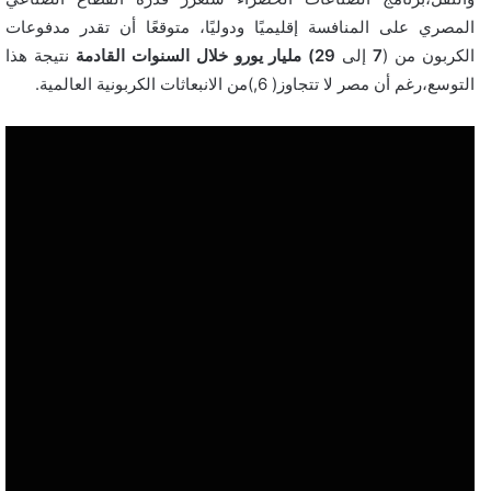
المصري على المنافسة إقليميًا ودوليًا، متوقعًا أن تقدر مدفوعات
الكربون من (
7
إلى
29) مليار يورو خلال السنوات القادمة
نتيجة هذا
التوسع،رغم أن مصر لا تتجاوز( 6,)من الانبعاثات الكربونية العالمية.