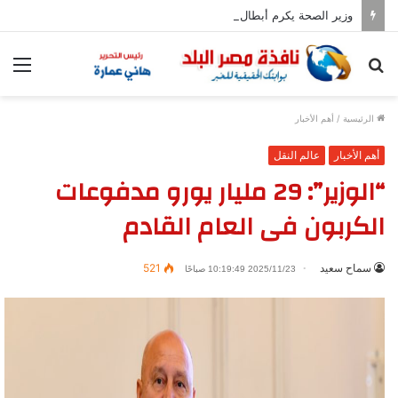
وزير الصحة يكرم أبطال حريق عيادات مدينة نصر
بحث
الق
عن
الرئيسية
/
أهم الأخبار
أهم الأخبار
عالم النقل
“الوزير”: 29 مليار يورو مدفوعات
الكربون فى العام القادم
سماح سعيد
521
2025/11/23 10:19:49 صباحًا