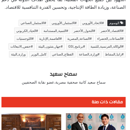
الصناعة، وزيادة الطاقة الإنتاجية، وتحسين القدرة التنافسية للاقتصاد.
الوسوم
#الاتحاد_الأوروبي
#الاستثمار_الأوروبي
#الاستثمار_الصناعي
#الاقتصاد_الأخضر
#التحول_الأخضر
#التنمية_المستدامة
#الحياد_الكربوني
#الصناعات_الخضراء
#الصناعة_المصرية
#العاصمة_الإدارية
#اللوجستيات
#الوكالة_الفرنسية_للتنمية
#برنامج_GSI
#جهاز_شئون_البيئة
#خفض_الانبعاثات
#رانيا_المشاط
#وزارة_الصناعة
القطاع_الصناعي
كامل_الوزير
وزارة_البيئة
سماح سعيد
سماح سعيد كاتبة صحفية مصرية،عضو نقابة الصحفيين
مقالات ذات صلة