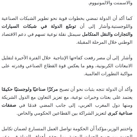
والاسمنت والالمونيووم.
كما أكد أن الدولة تمضي بخطوات قوية نحو تطوير الشبكات الصناعية
واللوجستية.وأشار إلى أن
توسّع الدولة في شبكات السيارات
والتجارات والنقل المتكامل
سيمثل نقلة نوعية تسهم في دعم الاقتصاد
الوطني خلال المرحلة المقبلة.
وأشار إلى أن مصر رفعت كفاءتها الإنتاجية خلال الفترة الأخيرة لتقليل
الانبعاثات الكربونية، وهو ما يعكس قوة القطاع الصناعي وقدرته على
مواكبة التطورات العالمية.
وأكد أن الدولة تتجه بثبات نحو أن تصبح
مركزًا صناعيًا ولوجستيًا حكيمًا
يعتمد على بعثات وخبرات نوعية، مع تعزيز التعاون مع الدول الشريكة
ومنها دول المغرب العربي، إلى جانب المضي قدمًا في
صفقات
صناعية كبرى
لتعزيز الشراكة بين القطاعين الحكومي والخاص.
واختتم الوزير،مؤكداً أن الحكومة تواصل العمل المتسارع لضمان تكامل
الجهود بين جميع الجهات المعنية، بما يحقق أهداف الدولة في دعم