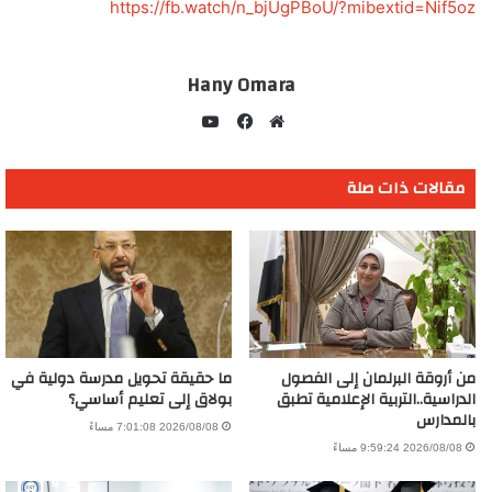
https://fb.watch/n_bjUgPBoU/?mibextid=Nif5oz
Hany Omara
يوتيوب
موقع
فيسبوك
الويب
مقالات ذات صلة
من أروقة البرلمان إلى الفصول
ما حقيقة تحويل مدرسة دولية في
الدراسية..التربية الإعلامية تطبق
بولاق إلى تعليم أساسي؟
بالمدارس
2026/08/08 7:01:08 مساءً
2026/08/08 9:59:24 مساءً