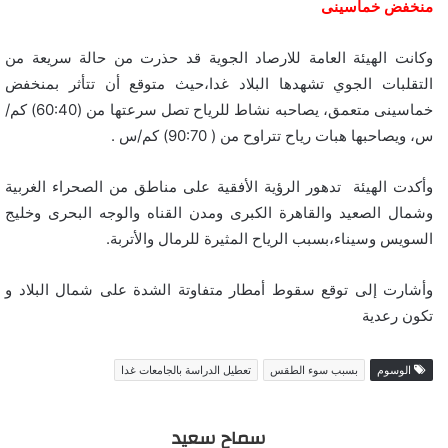
منخفض خماسينى
وكانت الهيئة العامة للارصاد الجوية قد حذرت من حالة سريعة من
التقلبات الجوي تشهدها البلاد غدا،حيث متوقع أن تتأثر بمنخفض
خماسينى متعمق، يصاحبه نشاط للرياح تصل سرعتها من (60:40) كم/
س، ويصاحبها هبات رياح تتراوح من ( 90:70) كم/س .
وأكدت الهيئة تدهور الرؤية الأفقية على مناطق من الصحراء الغربية
وشمال الصعيد والقاهرة الكبرى ومدن القناه والوجه البحرى وخليج
السويس وسيناء،بسبب الرياح المثيرة للرمال والأتربة.
وأشارت إلى توقع سقوط أمطار متفاوتة الشدة على شمال البلاد و
تكون رعدية
الوسوم
بسبب سوء الطقس
تعطيل الدراسة بالجامعات غدا
سماح سعيد