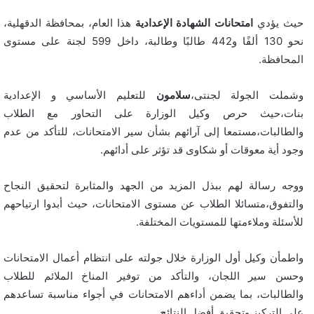
حيث يؤدي
امتحانات الشهادة الإعدادية
هذا العام، بمحافظة الدقهلية،
نحو 130 ألفًا و442 طالبًا وطالبة، داخل 599 لجنة على مستوى
المحافظة.
وشملت الجولة لجنتى،
سلامون
للتعليم الأساسي و الإعدادية
بنات،حيث حرص وكيل الوزارة على التحاور مع الطلاب
والطالبات،مستمعا إلى آرائهم بشأن سير الامتحانات، للتأكد من عدم
وجود أية معوقات أو شكاوى قد تؤثر على أدائهم.
ووجه رسالة لهم ببذل المزيد من الجهد والمثابرة لتحقيق النجاح
والتفوق،متسائلا الطلاب عن مستوى الامتحانات، حيث أبدوا ارتياحهم
للأسئلة وملاءمتها للمستويات المختلفة.
واطمأن وكيل أول الوزارة خلال جولته على انتظام أعمال الامتحانات
وحسن سير اللجان، والتأكد من توفير المناخ الملائم للطلاب
والطالبات، بما يضمن أداءهم الامتحانات في أجواء مناسبة تساعدهم
على التركيز وتحقيق أفضل النتائج.