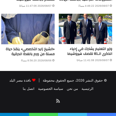
2026/08/07 4:46:22 مساءً
2026/08/07 11:47:06 صباحًا
وزير التعليم يشارك في إحياء
«الشيخ زايد التخصصي» ينقذ حياة
الذكرى الـ81 لقصف هيروشيما
مسنة من ورم بالغدة الدرقية
2026/08/07 11:41:08 صباحًا
2026/08/06 8:56:20 مساءً
© حقوق النشر 2026، جميع الحقوق محفوظة |
نافذة مصر البلد
الرئيسية
من نحن
سياسة الخصوصية
اتصل بنا
ملخص
الموقع