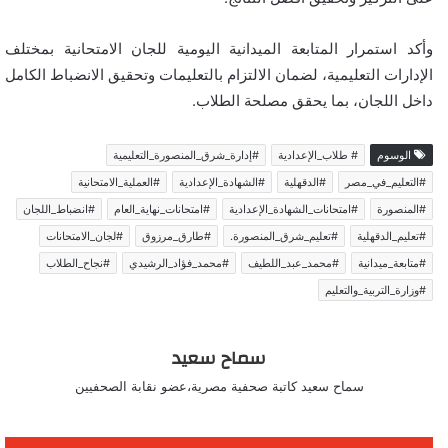
وأكد استمرار المتابعة الميدانية اليومية للجان الامتحانية بمختلف
الإدارات التعليمية، لضمان الالتزام بالتعليمات وتحقيق الانضباط الكامل
داخل اللجان، بما يحقق مصلحة الطلاب.
الوسوم
# طلاب_الإعدادية
#إدارة_شرق_المنصورة_التعليمية
#التعليم_في_مصر
#الدقهلية
#الشهادة_الإعدادية
#العملية_الامتحانية
#المنصورة
#امتحانات_الشهادة_الإعدادية
#امتحانات_نهاية_العام
#انضباط_اللجان
#تعليم_الدقهلية
#تعليم_شرق_المنصورة.
#طارق_مرزوق
#لجان_الامتحانات
#متابعة_ميدانية
#محمد_عبد_اللطيف
#محمد_فؤاد_الرشيدي
#نجاح_الطلاب
#وزارة_التربية_والتعليم
سماح سعيد
سماح سعيد كاتبة صحفية مصرية،عضو نقابة الصحفيين