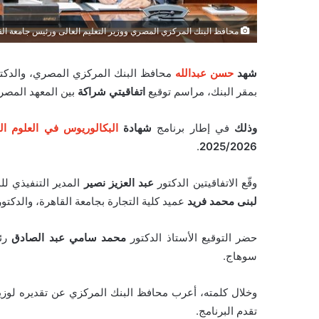
محافظ البنك المركزي المصري ووزير التعليم العالى ورئيس جامعة الق
شهد
حسن عبدالله
محافظ البنك المركزي المصري، والدكت
بمقر البنك، مراسم توقيع
اتفاقيتي شراكة
بين المعهد المص
وذلك
في إطار برنامج
شهادة
البكالوريوس في العلوم ال
.
2025/2026
وقّع الاتفاقيتين الدكتور
عبد العزيز نصير
المدير التنفيذي لل
لبنى محمد فريد
عميد كلية التجارة بجامعة القاهرة، والدكتو
حضر التوقيع الأستاذ الدكتور
محمد سامي عبد الصادق
رئي
سوهاج.
وخلال كلمته، أعرب محافظ البنك المركزي عن تقديره لوزير
تقدم البرنامج.