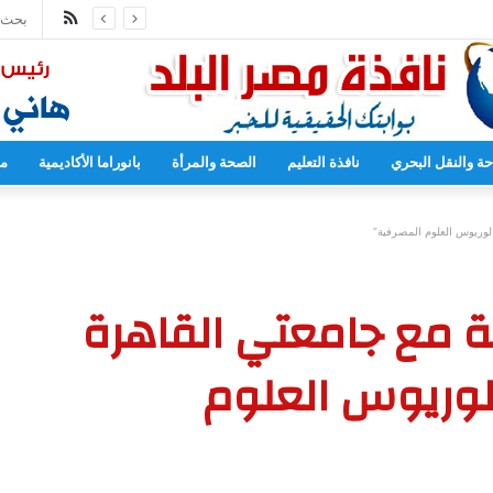
ملخص
مدارس بدءا من العام المقبل
الموقع
RSS
حة والنقل البحري
نافذة التعليم
الصحة والمرأة
بانوراما الأكاديمية
مح
الوريوس العلوم المصرفية”
ة مع جامعتي القاهرة
لوريوس العلوم