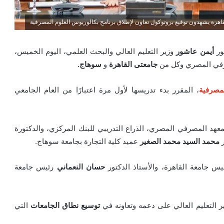
اهرة يشهدون توقيع بروتوكول تعاون لإطلاق برنامج بكالوريوس العلوم المصرفية
ور
أيمن عاشور
وزير التعليم العالي والبحث العلمي، اليوم الخميس،
رفي المصري وكل من
جامعتى القاهرة
و
سوهاج.
مصرفية
، المقرر بدء تدريسها لأول مرة اعتبارًا من العام الجامعي
معهد المصرفي المصري، الذراع التدريبي للبنك المركزي، والدكتورة
ر
محمد السيد محمد الصغير
عميد كلية التجارة بجامعة سوهاج.
س جامعة القاهرة، والأستاذ الدكتور
حسان النعماني
رئيس جامعة
 التعليم العالي على دعمه وتعاونه في
توسيع نطاق الجامعات
التي