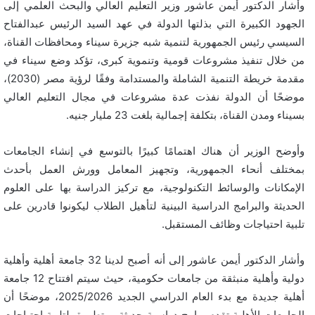
وأشار الدكتور أيمن عاشور وزير التعليم العالي والبحث العلمي إلى
الجهود الكبيرة التي بذلتها الدولة في عهد السيد الرئيس عبدالفتاح
السيسي رئيس الجمهورية لتنمية شبه جزيرة سيناء ومحافظات القناة،
من خلال تنفيذ مشروعات قومية وتنموية كبرى، تؤكد وضع سيناء في
مقدمة خريطة التنمية الشاملة والمستدامة وفقًا لرؤية مصر (2030)،
موضحًا أن الدولة نفذت عدة مشروعات في مجال التعليم العالي
بسيناء ومدن القناة، بتكلفة إجمالية بلغت 23 مليار جنيه.
وأوضح الوزير أن هناك اهتمامًا كبيرًا بالتوسع في إنشاء الجامعات
بمختلف أنحاء الجمهورية، وتجهيز المعامل وورش العمل بأحدث
الإمكانات والوسائط التكنولوجية، مع تركيز الدراسة بها على العلوم
الحديثة والبرامج الدراسية البينية لتأهيل الطلاب ليكونوا قادرين على
تلبية احتياجات وظائف المستقبل.
وأشار الدكتور أيمن عاشور إلى أنه أصبح لدينا 32 جامعة أهلية وأهلية
دولية وأهلية منبثقة من جامعات حكومية، حيث سيتم افتتاح 12 جامعة
أهلية جديدة مع بدء العام الدراسي الجديد 2025/2026، موضحًا أن
الجامعات الأهلية تقدم برامج دراسية حديثة ومتطورة، لتلبية احتياجات