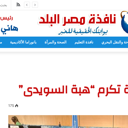
ملخص
مدارس بدءا من العام المقبل
الموقع
RSS
حة والنقل البحري
نافذة التعليم
الصحة والمرأة
بانوراما الأكاديمية
مح
ة تكرم “هبة السويدى”
175