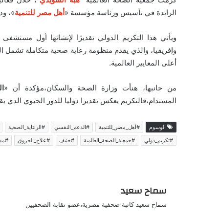
الرائدة في تأسيس ورئاسة مؤسسة «
أهل مصر للتنمية
»، ود
ويأتي هذا التكريم الدولي تقديرًا لإنشائها أول مستش
وإفريقيا، والذي يقدم منظومة رعاية صحية متكاملة تشمل ا
أعلى المعايير العالمية.
من جانبها، هنأت وزارة الصحة والسكان،مؤكدة أن «
ال
المستدام،فالتكريم يعكس تقديرا دوليا للدور الحيوي الذي ي
الوسوم
#أهل_مصر_للتنمية
#الدعم_النفسي
#الرعاية_الصحية
#تكريم_دولي
#جمعية_الصحة_العالمية
#جنيف
#علاج_الحروق
#مس
سماح سعيد
سماح سعيد كاتبة صحفية مصرية،عضو نقابة الصحفيين