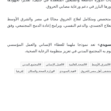
ورها البارز في دعم ورعاية مصابي الحروق.
فى متخصص ومتكامل لعلاج الحروق مجانًا في مصر والشرق الأوسط
لعلاج الجسدي، والدعم النفسي، وبرامج إعادة الدمج المجتمعي، وفق
سويدي
» تعد نموذجا ملهما للعطاء الإنساني والعمل المؤسسي
قوم به المجتمع المدني في تعزيز منظومة الرعاية الصحية،
#الشرق_الأوسط
#الصحة_العالمية
#العمل_الإنساني
#المجتمع_المدني
تشفى_أهل_مصر_للحروق
#هبة_السويدي
#وزارة_الصحة_والسكان
إفريقيا