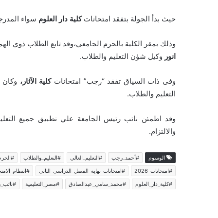
حيث بدأ الجولة بتفقد امتحانات
كلية دار العلوم
سواء المدرجات
وذلك بمقر الكلية بالحرم الجامعي،وقد تابع الطلاب ذوي الهم
انور
وكيل شؤن التعليم والطلاب.
وفى ذات السياق تفقد “رجب” امتحانات
كلية الآثار،
وكان ف
التعليم والطلاب.
وقد اطمئن نائب رئيس الجامعة علي تطبيق جميع التعليم
والالتزام.
الوسوم
#أحمد_رجب
#التعليم_العالي
#التعليم_والطلاب
#الحرم
#امتحانات_2026
#امتحانات_نهاية_الفصل_الدراسي_الثاني
#انتظام_الامتح
#كلية_دار_العلوم
#محمد_سامي_عبدالصادق
#مصر_التعليمية
#نائب_ر