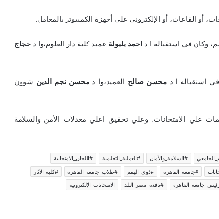
، أو القاعات، أو الإلكتروني علي أجهزة الكمبيوتر بالمعامل.
م، وكان في استقباله ا د
احمد بلبولة
عميد كلية دار العلوم،وا د
حجاج
ي استقباله ا د
محسن صالح
العميد،وا د
محسن نجم الدين
شؤون
ات علي الامتحانات، وعلي تحقيق اعلي معدلات الأمن والسلامة
_الجامعي
#السلامة_والأمان
#العملية_التعليمية
#اللجان_الامتحانية
انات
#جامعة_القاهرة
#ذوي_الهمم
#طلاب_جامعة_القاهرة
#كلية_الآثار
ئيس_جامعة_القاهرة
#نافذة_مصر_البلد
الامتحانات_الإلكترونية