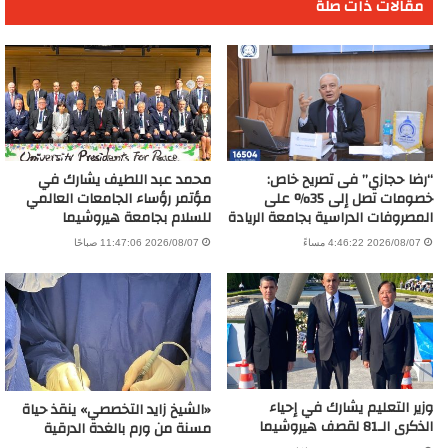
مقالات ذات صلة
“رضا حجازي” فى تصريح خاص:
محمد عبد اللطيف يشارك في
خصومات تصل إلى 35% على
مؤتمر رؤساء الجامعات العالمي
المصروفات الدراسية بجامعة الريادة
للسلام بجامعة هيروشيما
2026/08/07 4:46:22 مساءً
2026/08/07 11:47:06 صباحًا
وزير التعليم يشارك في إحياء
«الشيخ زايد التخصصي» ينقذ حياة
الذكرى الـ81 لقصف هيروشيما
مسنة من ورم بالغدة الدرقية