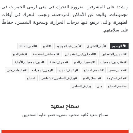
و شدد على المشرفين بضرورة التحرك فى منى لرمى الجمرات فى
مجموعات، والبعد عن الأماكن المزدحمة، وتجنب التحرك فى أوقات
الظهيرة، والتى ترتفع فيها درجات الحرارة، وسخونة الشمس، حفاظًا
على سلامتهم.
الوسوم
#أيام_التشريق
#أيمن_عبدالموجود
#الحج
#الحج_2026
#الحجاج_المتعجلين
#الحجاج_غير_المتعجلين
#المشاعر_المقدسة
#بعثة_الحج
#بعثة_حج_الجمعيات
#تيسيرات_الحج
#جمرة_العقبة
#حج_الجمعيات_الأهلية
#حجاج_مصر
#خدمة_الحجاج
#رعاية_الحجاج
#رمي_الجمرات
#مخيمات_منى
#مكة_المكرمة
#مناسك_الحج
#وزارة_التضامن_الاجتماعي
الحجاج
سلامة_الحجاج
منى
وزارة_التضامن
سماح سعيد
سماح سعيد كاتبة صحفية مصرية،عضو نقابة الصحفيين