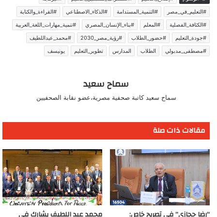
#التعليم_في_مصر
#التنمية_المستدامة
#الذكاء_الاصطناعي
#القراءة_والكتابة
#الكثافة_الفصلية
#المعلم
#بناء_الإنسان_المصري
#تنمية_مهارات_اللغة_العربية
#جودة_التعليم
#حضور_الطلاب
#رؤية_مصر_2030
#محمد_عبداللطيف
#مصطفى_مدبولي
الطلاب
المدارس
تطوير_التعليم
يونيسف
سماح سعيد
سماح سعيد كاتبة صحفية مصرية،عضو نقابة الصحفيين
مقالات ذات صلة
“رضا حجازي” فى تصريح خاص:
محمد عبد اللطيف يشارك في