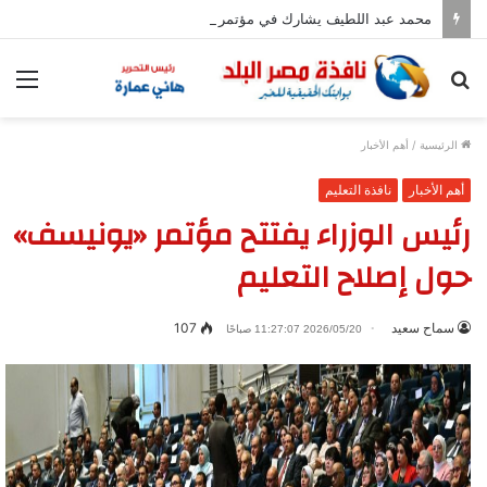
محمد عبد اللطيف يشارك في مؤتمر رؤساء الجامعات العالمي للسلام بجامعة هيروشيما
بحث
الق
عن
الرئيسية
/
أهم الأخبار
أهم الأخبار
نافذة التعليم
رئيس الوزراء يفتتح مؤتمر «يونيسف»
حول إصلاح التعليم
سماح سعيد
107
2026/05/20 11:27:07 صباحًا