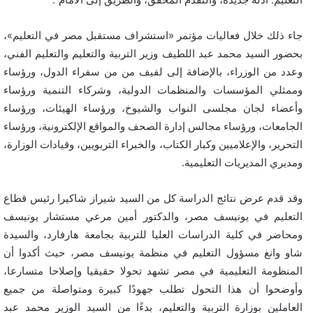
جاء ذلك خلال فعاليات مؤتمر «استشراف مستقبل مصر في التعليم»،
بحضور السيد محمد عبد اللطيف وزير التربية والتعليم والتعليم الفني،
وعدد من الوزراء، بالإضافة إلى لفيف من من سفراء الدول، ورؤساء
وممثلي المؤسسات والمنظمات الدولية، وشركاء التنمية ورؤساء
وأعضاء لجان مجلسى النواب والشيوخ، ورؤساء الهيئات، ورؤساء
الجامعات، ورؤساء مجالس إدارة الصحف والمواقع الإلكترونية، ورؤساء
التحرير، والإعلاميين وكبار الكتاب، والخبراء التربويين، وقيادات الوزارة،
ومديري المديريات التعليمية.
وقد قدم عرض نتائج الدراسة كل من السيد شيراز شاكيرا رئيس قطاع
التعليم في يونيسف مصر، والدكتور أمين مرعي مستشار يونيسف
ومحاضر في كلية الدراسات العليا للتربية بجامعة هارفارد، والسيدة
شاو وانغ مسؤول التعليم في منظمة يونيسف مصر، حيث أكدوا أن
المنظومة التعليمية في مصر تشهد تحولا حقيقيا وإصلاحا متسارعا،
وأوضحوا أن هذا التحول تطلب جهودًا كبيرة ومتواصلة من جميع
العاملين بوزارة التربية والتعليم، بدءًا من السيد الوزير محمد عبد