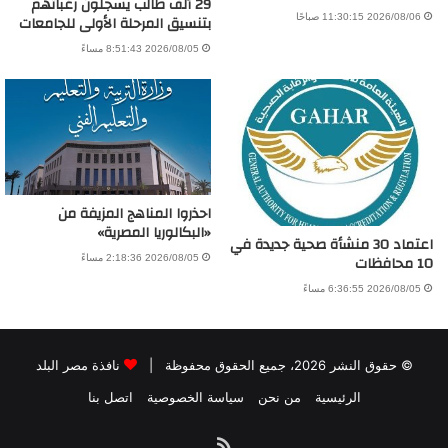
29 ألف طالب يسجلون رغباتهم
بتنسيق المرحلة الأولى للجامعات
2026/08/06 11:30:15 صباحًا
2026/08/05 8:51:43 مساءً
احذروا المناهج المزيفة من
«البكالوريا المصرية»
اعتماد 30 منشأة صحية جديدة في
10 محافظات
2026/08/05 2:18:36 مساءً
2026/08/05 6:36:55 مساءً
© حقوق النشر 2026، جميع الحقوق محفوظة |
نافذة مصر البلد
الرئيسية
من نحن
سياسة الخصوصية
اتصل بنا
ملخص