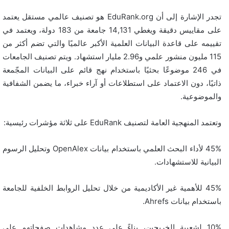
تجدر الإشارة إلى أن EduRank.org هو تصنيف عالمي مستقل يعتمد
على مقاييس دقيقة ويغطي 14,131 جامعة من 183 دولة، ويعتمد في
تقييمه على قاعدة البيانات العلمية الأكبر عالميًا والتي تضم أكثر من
115 مليون منشور علمي و2.96 مليار استشهاد. ويتم تصنيف الجامعات
في 246 موضوعًا بحثيًا باستخدام نهج قائم على البيانات المجّمعة
ذاتيًا، دون الاعتماد على استطلاعات أو آراء خبراء، ما يضمن الشفافية
والموضوعية.
وتعتمد المنهجية العامة لتصنيف EduRank على ثلاثة مؤشرات رئيسية:
45% لأداء البحث العلمي باستخدام بيانات OpenAlex وتحليل الرسوم
البيانية للاستشهادات.
45% للأهمية غير الأكاديمية من خلال تحليل الروابط الخلفية للجامعة
باستخدام بيانات Ahrefs.
10% لشعبية الخريجين، بناءً على عدد مشاهدات صفحاتهم على