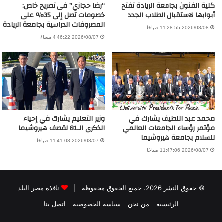
كلية الفنون بجامعة الريادة تفتح
“رضا حجازي” فى تصريح خاص:
أبوابها لاستقبال الطلاب الجدد
خصومات تصل إلى 35% على
المصروفات الدراسية بجامعة الريادة
2026/08/08 11:28:55 صباحًا
2026/08/07 4:46:22 مساءً
محمد عبد اللطيف يشارك في
وزير التعليم يشارك في إحياء
مؤتمر رؤساء الجامعات العالمي
الذكرى الـ81 لقصف هيروشيما
للسلام بجامعة هيروشيما
2026/08/07 11:41:08 صباحًا
2026/08/07 11:47:06 صباحًا
© حقوق النشر 2026، جميع الحقوق محفوظة |
نافذة مصر البلد
الرئيسية
من نحن
سياسة الخصوصية
اتصل بنا