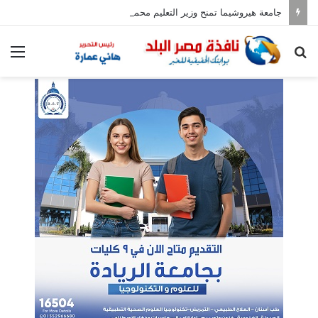
جامعة هيروشيما تمنح وزير التعليم محمد عبد اللطيف الدكتوراه الفخرية
بحث
الق
عن