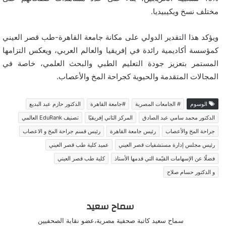
مختلف نسخ ويكيبيديا.
ويؤكد هذا التقدير الدولي على مكانة جامعة القاهرة-طب قصر العيني
كمؤسسة أكاديمية رائدة في إفريقيا والعالم العربي، ويعكس التزامها
المستمر بتعزيز جودة التعليم الطبي والبحث العلمي، خاصة في
المجالات المتقدمة والحيوية كجراحة المخ والأعصاب.
الوسوم
# الجامعات المصرية
#جامعة القاهرة
الدكتور حازم عبد البديع
الدكتور محمد سامي عبد الصادق
المركز الثاني إفريقيًا
تصنيف EduRank العالمي
جراحة المخ والأعصاب
رئيس جامعة القاهرة
رئيس قسم جراحة المخ و الاعصاب
رئيس مجلس إدارة مستشفيات قصر العيني
عميد كلية طب قصر العيني
فضلًا عن الإسهامات القيّمة التي قدمها الأستاذ
كلية طب قصر العيني
و الدكتور حسام صلاح
سماح سعيد
سماح سعيد كاتبة صحفية مصرية،عضو نقابة الصحفيين