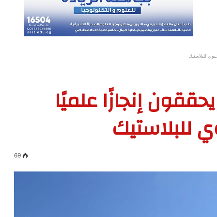
حيوي للبلاستيك
حققون إنجازًا علميًا
وي للبلاستيك
69