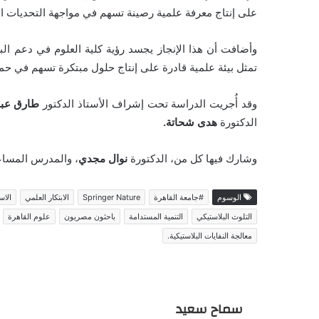
على إنتاج معرفة علمية رصينة تسهم في مواجهة التحديات ال
وأضافت أن هذا الإنجاز يجسد رؤية كلية العلوم في دعم البح
تمثل بيئة علمية قادرة على إنتاج حلول مبتكرة تسهم في حماية
وقد أُجريت الدراسة تحت إشراف الأستاذ الدكتور
طارق عبد
الدكتورة
هدى شحاتة.
وشارك فيها كل من، الدكتورة
نوال مجدي
، والمدرس المسا
الوسوم
#جامعة القاهرة
Springer Nature
الابتكار العلمي
الاس
التلوث البلاستيكي
التنمية المستدامة
باحثون مصريون
علوم القاهرة
معالجة النفايات البلاستيكية.
سماح سعيد