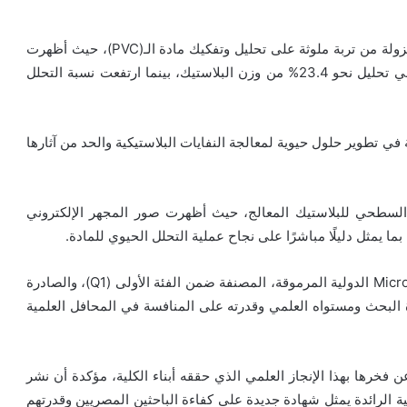
وكشفت الدراسة عن قدرة عدد من السلالات البكتيرية المعزولة من تربة ملوثة على تحليل وتفكيك مادة الـ(PVC)، حيث أظهرت
كفاءة متميزة في تحليل نحو 23.4% من وزن البلاستيك، بينما ارتفعت نسبة التحلل
في تطوير حلول حيوية لمعالجة النفايات البلاستيكية والحد من آثارها
السطحي للبلاستيك المعالج، حيث أظهرت صور المجهر الإلكتروني
ا يمثل دليلًا مباشرًا على نجاح عملية التحلل الحيوي للمادة.
وقد نُشرت نتائج هذا البحث في مجلة Microbial Cell Factories الدولية المرموقة، المصنفة ضمن الفئة الأولى (Q1)، والصادرة
Springer Natur، بما يعكس جودة البحث ومستواه العلمي وقدرته على المنافسة في المحافل العلمية
ن فخرها بهذا الإنجاز العلمي الذي حققه أبناء الكلية، مؤكدة أن نشر
إحدى المجلات الدولية الرائدة يمثل شهادة جديدة على كفاءة الباحثين المصريين وقدرتهم