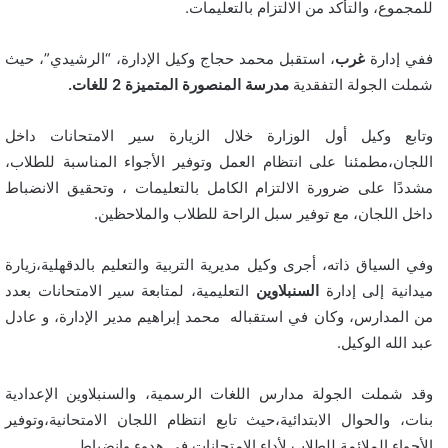
للمجموع، والتأكد من الالتزام بالتعليمات.
ففي إدارة
غرب
، استقبل محمد حجاج وكيل الإدارة، “الرشيدي”، حيث
شملت الجولة التفقدية
مدرسة المنصورة المتميزة 2 للغات.
وتابع وكيل أول الوزارة خلال الزيارة سير الامتحانات داخل
اللجان،مطمئنا على انتظام العمل وتوفير الأجواء المناسبة للطلاب،
مشددًا على ضرورة الالتزام الكامل بالتعليمات ، وتحقيق الانضباط
داخل اللجان، مع توفير سبل الراحة للطلاب والملاحظين.
وفي السياق ذاته، أجرى وكيل مديرية التربية والتعليم بالدقهلية،زيارة
ميدانية إلى إدارة
السنبلاوين
التعليمية، لمتابعة سير الامتحانات بعدد
من المدارس، وكان في استقباله محمد إبراهيم مدير الإدارة، و عادل
عبد الله الوكيل.
وقد شملت الجولة مدارس اللغات الرسمية، والسنبلاوين الإعدادية
بنات، والحوال الابتدائية،حيث تابع انتظام اللجان الامتحانية،وتوفير
الأجواء الملائمة للطلاب لأداء الامتحانات في هدوء وانضباط.