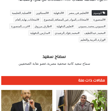
الوسوم
#التعليم_في_مصر
#الدقهلية
#السنبلاوين
#العملية_التعليمية
#المنصورة
#امتحانات_المواد_غير_المضافة_للمجموع
#امتحانات_نهاية_العام
#بسيوني_محمد_بسيوني
#تعليم_الدقهلية
#طارق_مرزوق
#غرب_المنصورة
#محمد_عبداللطيف
#محمد_فؤاد_الرشيدي
#مدارس_الدقهلية
#وزارة_التربية_والتعليم
سماح سعيد
سماح سعيد كاتبة صحفية مصرية،عضو نقابة الصحفيين
مقالات ذات صلة