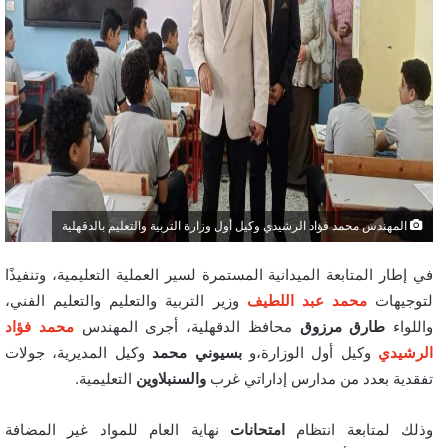
المهندس محمد فؤاد الرشيدي وكيل أول وزارة التربية والتعليم بالدقهلية
في إطار المتابعة الميدانية المستمرة لسير العملية التعليمية، وتنفيذًا
لتوجيهات
محمد عبد اللطيف
وزير التربية والتعليم والتعليم الفني،
واللواء
طارق مرزوق
محافظ الدقهلية، أجرى المهندس
محمد فؤاد
الرشيدي
وكيل أول الوزارة،و
بسيوني محمد
وكيل المديرية، جولات
تفقدية بعدد من مدارس إداراتي غرب
والسنبلاوين
التعليمية.
وذلك لمتابعة انتظام
امتحانات
نهاية العام للمواد غير المضافة