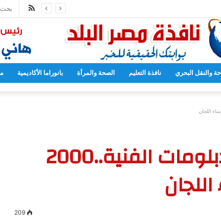
ملخص
مدارس بدءا من العام المقبل
الموقع
RSS
حة والنقل البحري
نافذة التعليم
الصحة والمرأة
بانوراما الأكاديمية
مح
للعاملين بامتحانات الدبلومات الفنية..2000
 اللجان
209