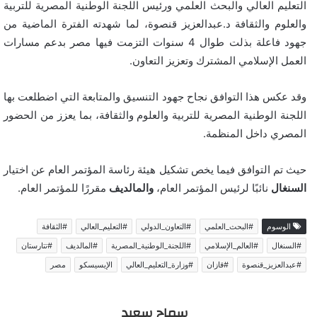
التعليم العالي والبحث العلمي ورئيس اللجنة الوطنية المصرية للتربية
والعلوم والثقافة د.عبدالعزيز قنصوة، لما شهدته الفترة الماضية من
جهود فاعلة بذلت طوال 4 سنوات التزمت فيها مصر بدعم مسارات
العمل الإسلامي المشترك وتعزيز التعاون.
وقد عكس هذا التوافق نجاح جهود التنسيق والمتابعة التي اضطلعت بها
اللجنة الوطنية المصرية للتربية والعلوم والثقافة، بما يعزز من الحضور
المصري داخل المنظمة.
حيث تم التوافق فيما يخص تشكيل هيئة رئاسة المؤتمر العام عن اختيار
السنغال
نائبًا لرئيس المؤتمر العام،
والمالديف
مقررًا للمؤتمر العام.
الوسوم
#البحث_العلمي
#التعاون_الدولي
#التعليم_العالي
#الثقافة
#السنغال
#العالم_الإسلامي
#اللجنة_الوطنية_المصرية
#المالديف
#تتارستان
#عبدالعزيز_قنصوة
#قازان
#وزارة_التعليم_العالي
الإيسيسكو
مصر
سماح سعيد