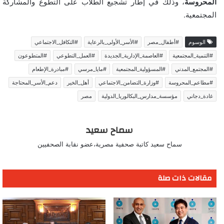
المحروسة
، وذلك في إطار تشجيع الطلاب على التطوع والمشاركة
المجتمعية.
الوسوم
#أطفال_مصر
#الأسر_الأولى_بالرعاية
#التكافل_الاجتماعي
#التنمية_المجتمعية
#العاصمة_الإدارية_الجديدة
#العمل_التطوعي
#المتطوعون
#المجتمع_المدني
#المسؤولية_المجتمعية
#مايا_مرسي
#مبادرة_الإطعام
#مطاعم_المحروسة
#وزارة_التضامن_الاجتماعي
أهل_الخير
دعم_الأسر_المحتاجة
غادة_دجاني
مؤسسة_مدارس_البكالوريا_الدولية
مصر
سماح سعيد
سماح سعيد كاتبة صحفية مصرية،عضو نقابة الصحفيين
مقالات ذات صلة