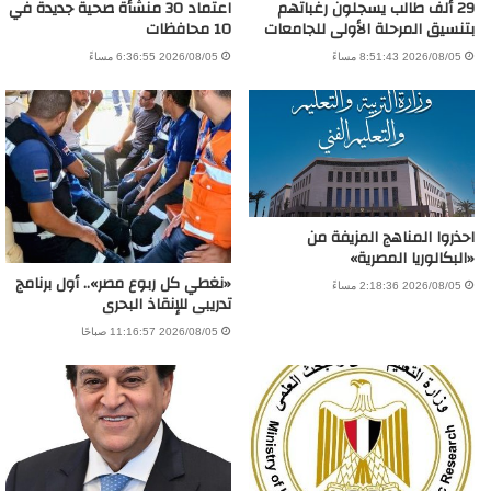
29 ألف طالب يسجلون رغباتهم
اعتماد 30 منشأة صحية جديدة في
بتنسيق المرحلة الأولى للجامعات
10 محافظات
2026/08/05 8:51:43 مساءً
2026/08/05 6:36:55 مساءً
احذروا المناهج المزيفة من
«البكالوريا المصرية»
«نغطي كل ربوع مصر».. أول برنامج
2026/08/05 2:18:36 مساءً
تدريبى للإنقاذ البحرى
2026/08/05 11:16:57 صباحًا