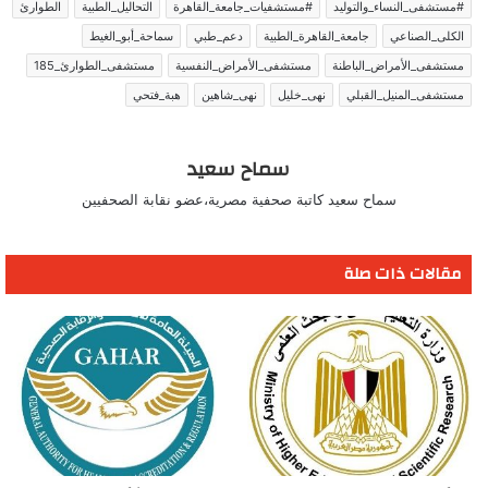
#مستشفى_النساء_والتوليد
#مستشفيات_جامعة_القاهرة
التحاليل_الطبية
الطوارئ
الكلى_الصناعي
جامعة_القاهرة_الطبية
دعم_طبي
سماحة_أبو_الغيط
مستشفى_الأمراض_الباطنة
مستشفى_الأمراض_النفسية
مستشفى_الطوارئ_185
مستشفى_المنيل_القبلي
نهى_خليل
نهى_شاهين
هبة_فتحي
سماح سعيد
سماح سعيد كاتبة صحفية مصرية،عضو نقابة الصحفيين
مقالات ذات صلة