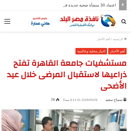
اعتماد 30 منشأة صحية جديدة في 10 محافظات
بحث
الق
عن
الرئيسية
/
أهم الأخبار
أهم الأخبار
اخبار محلية وعالمية
مستشفيات جامعة القاهرة تفتح
ذراعيها لاستقبال المرضى خلال عيد
الأضحى
سماح سعيد
74
2026/05/29 9:11:51 مساءً