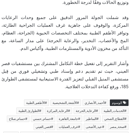
وتوزيع الحالات وفقًا لدرجة الخطورة.
وقد شملت الجولة المرور الدقيق على جميع وحدات الرعايات
المركزة، والوقوف على جاهزية غرف العمليات الجراحية الطارئة،
وتوافر الأطقم الطبية بمختلف التخصصات الحيوية (الجراحة، العظام،
المخ والأعصاب، التخدير، والرعاية الحرجة) على مدار الساعة، مع
التأكد من مخزون الأدوية والمستلزمات الطبية، وأكياس الدم.
وأشار التقرير إلى تفعيل خطة التكامل المشترك بين مستشفيات قصر
العيني، حيث تم تقديم دعم وإسناد طبي وتشغيلي فوري من قِبل
مستشفى المنيل القبلي لتعزيز القدرة الاستيعابية لمستشفى الطوارئ
185، ورفع كفاءة التدخلات العلاجية.
الوسوم
#أحمد_الأنصاري
#الأشعة_التشخيصية
#الأطقم_الطبية
#الخدمات_الطبية
#الرعاية_الحرجة
#الرعاية_المركزة
#الطوارئ_الطبية
#القطاع_الصحي
#المناظير
#جامعة_القاهرة
#حسام_حسني
#حسام_صلاح
#صحة_مصر
#عيد_الأضحى
#غرف_العمليات
#قصر_العيني