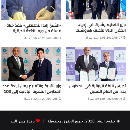
وزير التعليم يشارك في إحياء
«الشيخ زايد التخصصي» ينقذ حياة
الذكرى الـ81 لقصف هيروشيما
مسنة من ورم بالغدة الدرقية
2026/08/07 11:41:08 صباحًا
2026/08/06 8:56:20 مساءً
تدريس اللغة اليابانية فى المدارس
وزير التربية والتعليم يعلن زيادة عدد
بدءا من العام المقبل
المدارس المصرية اليابانية إلى 102
2026/08/06 4:54:05 مساءً
2026/08/06 1:22:32 مساءً
© حقوق النشر 2026، جميع الحقوق محفوظة |
نافذة مصر البلد