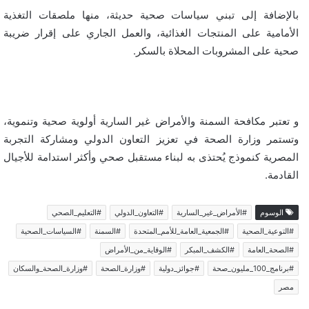
بالإضافة إلى تبني سياسات صحية حديثة، منها ملصقات التغذية
الأمامية على المنتجات الغذائية، والعمل الجاري على إقرار ضريبة
صحية على المشروبات المحلاة بالسكر.
و تعتبر مكافحة السمنة والأمراض غير السارية أولوية صحية وتنموية،
وتستمر وزارة الصحة في تعزيز التعاون الدولي ومشاركة التجربة
المصرية كنموذج يُحتذى به لبناء مستقبل صحي وأكثر استدامة للأجيال
القادمة.
الوسوم
#الأمراض_غير_السارية
#التعاون_الدولي
#التعليم_الصحي
#التوعية_الصحية
#الجمعية_العامة_للأمم_المتحدة
#السمنة
#السياسات_الصحية
#الصحة_العامة
#الكشف_المبكر
#الوقاية_من_الأمراض
#برنامج_100_مليون_صحة
#جوائز_دولية
#وزارة_الصحة
#وزارة_الصحة_والسكان
مصر