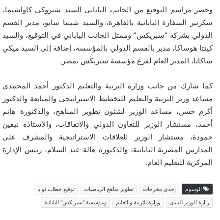
وحضر مراسم التوقيع من الجانب الياباني السيد شيزوكي كاواشيما،
سكرتير السفارة اليابانية بالقاهرة، والسيد شينيا سايو، مدير القسم
الدولي بشركة “سبريكس” وممثل الجانب الياباني في التوقيع، والسيد
كينتا هوساكا، مدير بالقسم الدولي بالمؤسسة، إضافة إلى السيد ميكي
ساكاتا، المدير العام لفرع مؤسسة سبريكس بمصر.
كما شارك من جانب وزارة التربية والتعليم الدكتور أحمد المحمدي
مساعد وزير التربية والتعليم للتخطيط الاستراتيجي والمتابعة والدكتور
أكرم حسن، مساعد الوزير لشئون تطوير المناهج، والدكتورة هانم
أحمد، مستشار الوزير للتعاون الدولي والاتفاقات، والأستاذة نيفين
حمودة، مستشار الوزير للعلاقات الاستراتيجية والمشرف على
المدارس المصرية اليابانية، والدكتورة هالة عبد السلام، رئيس الإدارة
المركزية للتعليم العام.
الوسوم
إحدى مخرجات
تطوير مناهج الرياضيات
توقيع خطاب نوايا
زيارة الوزير لليابان
وزارة التربية والتعليم
ومؤسسة "سبريكس" اليابانية