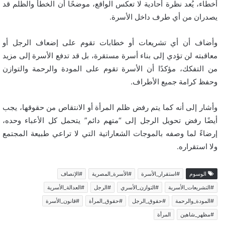
أخطاء، يُعد نظرة أحادية لا تعكس الواقع، موضحًا أن الخطأ والظلم قد
يصدران من أي طرف داخل الأسرة.
وأضاف أن أي تشريعات أو خطابات تقوم على إضعاف الرجل أو
معاقبته لن تؤدي إلى بناء أسرة مستقرة، بل قد تدفع الأسرة إلى مزيد
من التفكك، مؤكدًا أن الأسرة تقوم على المودة والرحمة والتوازن
وحفظ كرامة جميع الأطراف.
وأشار إلى أنه كما يتم رفض ظلم المرأة أو الانتقاص من حقوقها، يجب
أيضًا رفض تحويل الرجل إلى “متهم دائم” يتحمل كل الأعباء وحده،
إرضاءً لما وصفه بالموجات الشعاراتية التي لا تراعي طبيعة المجتمع
ولا استقراره.
الوسوم
#استقرار_الأسرة
#الأسرة_المصرية
#الإنصاف
#التشريعات_الأسرية
#التوازن_الأسري
#الرجل
#العدالة_الأسرية
#المودة_والرحمة
#حقوق_الرجل
#حقوق_المرأة
#قانون_الأسرة
#مظهر_شاهين
المرأة