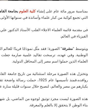
بمناسبة مرور مائة عام على إنشاء
كلية العلوم
بجامعة القاه
التي تجمع كوكبة من كبار علماء وأساتذة في سنواتها الأولى.
فى مقدمة قائمة العلماء الاجلاء القلب الأستاذ الدكتور علي
الفيزياء في العالم.
ويتوسط “
مشرفة
” الصورة؛ فقد مثّل نموذجًا فريدًا للعالم 
الوطنية. وفي عهده، ترسخت تقاليد علمية صارمة جعلت من
العلماء الذين حملوا اسم مصر إلى المحافل الدولية.
وتختزل هذه الصورة مرحلة استثنائية من تاريخ جامعة القاهر
روافده،فمنذ تأسيسها عام 1925، ح
بكبارهم من مصر والعالم، لتصبح خلال سنوات قليلة منارة عل
هذه الصورة ليست مجرد توثيق لوجوه من الماضي، بل شهاد
بناء الوطن لا يتحقق إلا بالعلم والمعرفة.