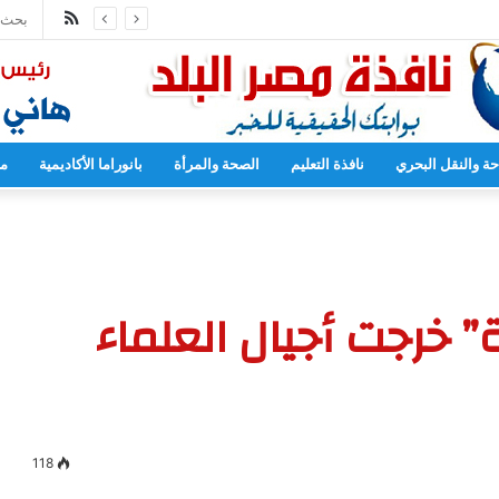
ملخص
مدارس بدءا من العام المقبل
الموقع
RSS
حة والنقل البحري
نافذة التعليم
الصحة والمرأة
بانوراما الأكاديمية
مح
” خرجت أجيال العلماء
118