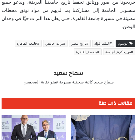
خريجونا من صور ووثائق تحفظ تاريخ جامعتنا العريقة، وندعو جميع
منسوبي الجامعة إلى مشاركتنا بما لديهم من مواد توثق محطات
مضيئة في مسيرة جامعة القاهرة، حتى يظل هذا التراث حيًا في وجدان
الوطن.
الوسوم
#الملك_فؤاد
#تاريخ_مصر
#تراث_جامعي
#جامعة_القاهرة
#من_ذاكرة_الجامعة
#هندسة_القاهرة
سماح سعيد
سماح سعيد كاتبة صحفية مصرية،عضو نقابة الصحفيين
مقالات ذات صلة