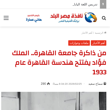
تدريس اللغة اليابانية فى المدارس بدءا من العام المقبل
بحث
الق
عن
الرئيسية
/
أهم الأخبار
أهم الأخبار
ملفات وحوارات
من ذاكرة جامعة القاهرة.. الملك
فؤاد يفتتح هندسة القاهرة عام
1933
سماح سعيد
290
2026/02/25 8:34:20 مساءً