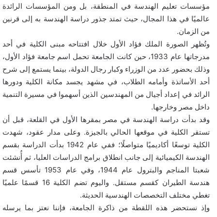
مؤسسات تعليم الهندسة في المنطقة، بل ومن المؤسسات الرائدة
عالميًا في هذا المجال، حيث تمتد جذور دراسة الهندسة به إلى قرنين
من الزمان.
وتُظهر الصورة الملك فؤاد الأول خلال افتتاحه مبنى الكلية في أحد
مدرجاتها عام 1933، حين كانت الجامعة تحمل اسم جامعة فؤاد الأول،
وذلك بحضور عدد من الوزراء وكبار رجال الدولة، بينما يستمع إلى شرح
أحد الأساتذة وأمامه الطلاب، في مشهد يجسد مكانة الكلية ودورها
الرائد في إعداد أجيال من المهندسين الذين أسهموا في مسيرة التنمية
داخل مصر وخارجها.
وقد بدأت دراسة الهندسة في مصر بمقرها الأول في القلعة، قبل أن
تستقر الكلية في موقعها الحالي بالجيزة. وعلى مدار عقود، شهدت
الكلية توسعًا أكاديميًا متواصلًا؛ ففي عام 1942 بدأت الدراسة بقسم
الهندسة الكيميائية إلى جانب انطلاق برامج الدراسات العليا، ثم أُنشئت
شعبتا المناجم والبترول عام 1944، وفي عام 1953 تأسس قسم
هندسة الطيران كقسم مستقل. واليوم تضم الكلية 16 قسمًا علميًا
تغطي مختلف التخصصات الهندسية الحديثة.
وإذ نستحضر هذه اللقطة من ذاكرة الجامعة، فإننا نعتز بما يرسله