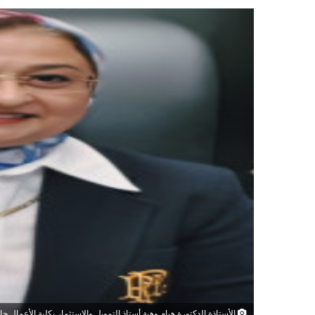
الأستاذة الدكتورة هيام وهبة أستاذ التمويل والاستثمار بكلية الأعمال