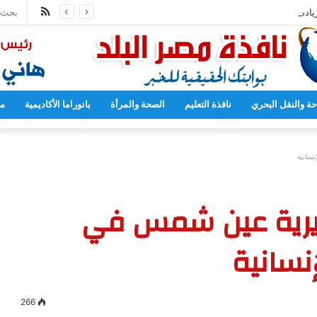
ملخص
يادة عدد المدارس المصرية اليابانية إلى 102
الموقع
RSS
حة والنقل البحري
نافذة التعليم
الصحة والمرأة
بانوراما الأكاديمية
مح
نسانية
يرية عين شمس في
نسانية
266