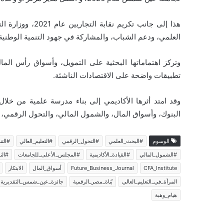
العلمي، ودعم الشباب، والمشاركة في جهود التنمية الوطنية
وتركز اهتماماتها البحثية على التمويل، وأسواق رأس الم
تطبيقات واضحة على الاقتصادات الناشئة.
وقد امتد أثرها الأكاديمي إلى بناء مدرسة علمية من خ
البنوك، وأسواق المال، والشمول المالي، والتحول الرقمي، و
الوسوم
#البحث_العلمي
#التحول_الرقمي
#التعليم_العالي
#التن
#الشمول_المالي
#القيادة_الأكاديمية
#المجلس_الأعلى_للجامعات
#الن
CFA_Institute
Future_Business_Journal
أسواق_المال
الابتكار
المرأة_في_التعليم_العالي
بُناة_مصر_الرقمية
جائزة_عين_شمس_التقديرية
هيام_وهبة