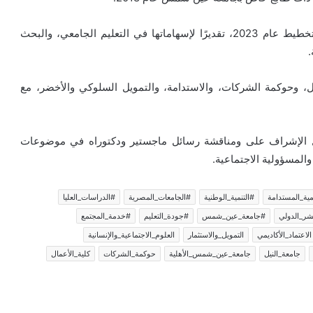
هذا إلى جانب تكريم نقابة التجاريين عام 2021، ووزارة التخطيط عام 2023، تقديرًا لإسهاماتها في التعليم الجامعي، والبحث
.
ال، وحوكمة الشركات، والاستدامة، والتمويل السلوكي والأخضر، مع
لال الإشراف على ومناقشة رسائل ماجستير ودكتوراه في موضوعات
المسؤولية الاجتماعية.
مية_المستدامة
#التنمية_الوطنية
#الجامعات_المصرية
#الدراسات_العليا
شر_الدولي
#جامعة_عين_شمس
#جودة_التعليم
#خدمة_المجتمع
الاعتماد_الأكاديمي
التمويل_والاستثمار
العلوم_الاجتماعية_والإنسانية
جامعة_النيل
جامعة_عين_شمس_الأهلية
حوكمة_الشركات
كلية_الأعمال