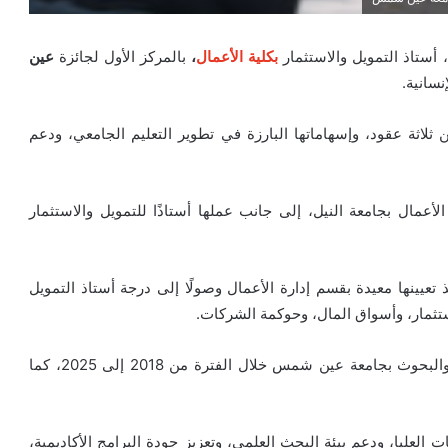
، أستاذ التمويل والاستثمار
بكلية الأعمال
،
بالمركز الأول لجائزة
عين
من ثلاثة عقود، وإسهاماتها البارزة في تطوير التعليم الجامعي، ودعم
لأعمال بجامعة النيل، إلى جانب عملها أستاذًا للتمويل والاستثمار
يينها معيدة بقسم إدارة الأعمال وصولًا إلى درجة أستاذ التمويل
لاستثمار، وأسواق المال، وحوكمة الشركات.
وتولت منصب وكيل كلية التجارة لشؤون الدراسات العليا والبحوث بجامعة عين شمس خلال الفترة من 2018 إلى 2025، كما
عليا، ودعم بيئة البحث العلمي، وتعزيز جودة البرامج الأكاديمية،