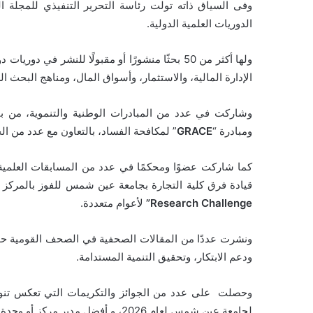
الدوريات العلمية الدولية.
ولها أكثر من 50 بحثًا منشورًا أو مقبولًا للنشر
الإدارة المالية، والاستثمار، وأسواق المال، ومناهج البحث ال
وشاركت في عدد من المبادرات الوطنية والتنموية، من بين
ومبادرة “
GRACE
” لمكافحة الفساد، بالتعاون مع عدد من ال
كما شاركت عضوًا ومحكمًا في عدد من المسابقات العلمية و
قيادة فرق كلية التجارة بجامعة عين شمس للفوز بالمركز
Challenge”
Research
لأعوام متعددة.
ونشرت عددًا من المقالات الصحفية في الصحف القومية حول
ودعم الابتكار، وتحقيق التنمية المستدامة.
وحصلت على عدد من الجوائز والتكريمات التي تعكس تنوع إس
لجامعة عين شمس لعام 2026، و أفضل مدير مركز أو وحدة ذات طابع خاص بجامعة عين شمس عام 2018.