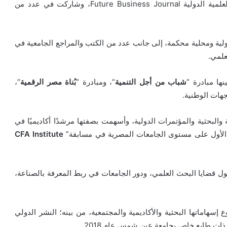
وفى السياق ذاته تولت رئاسة التحرير التنفيذي للمجلة العلمية الدولية Future Business Journal، وشاركت في عدد من
 في دوريات دولية ومحلية محكمة، إلى جانب عدد من الكتب والمراجع الجامعية في
علمي.
ها مبادرة “
شباب من أجل التنمية
“، ومبادرة “
بُناة مصر الرقمية
“،
جهات الوطنية.
البحثية والمؤتمرات الدولية، وأسهمت بصفتها مرشدًا أكاديميًا في
 الأول على مستوى الجامعات المصرية في مسابقة”
Institute
CFA
 قضايا البحث العلمي، ودور الجامعات في ربط المعرفة بالصناعة،
هاماتها البحثية والأكاديمية والمجتمعية، من بينه؛ النشر الدولي