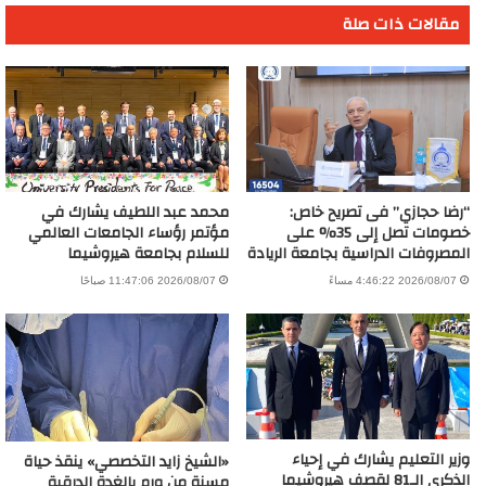
مقالات ذات صلة
“رضا حجازي” فى تصريح خاص:
محمد عبد اللطيف يشارك في
خصومات تصل إلى 35% على
مؤتمر رؤساء الجامعات العالمي
المصروفات الدراسية بجامعة الريادة
للسلام بجامعة هيروشيما
2026/08/07 4:46:22 مساءً
2026/08/07 11:47:06 صباحًا
وزير التعليم يشارك في إحياء
«الشيخ زايد التخصصي» ينقذ حياة
الذكرى الـ81 لقصف هيروشيما
مسنة من ورم بالغدة الدرقية