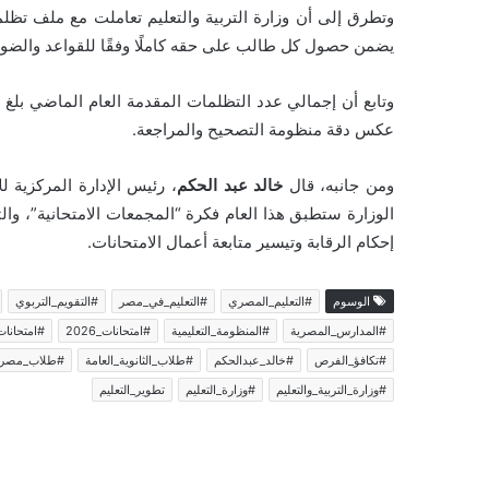
وتطرق إلى أن وزارة التربية والتعليم تعاملت مع ملف تظلما
يضمن حصول كل طالب على حقه كاملًا وفقًا للقواعد والضو
عكس دقة منظومة التصحيح والمراجعة.
ومن جانبه، قال
خالد عبد الحكم
، رئيس الإدارة المركزية لل
الوزارة ستطبق هذا العام فكرة “المجمعات الامتحانية”، وال
إحكام الرقابة وتيسير متابعة أعمال الامتحانات.
الوسوم
#التعليم_المصري
#التعليم_في_مصر
#التقويم_التربوي
#المدارس_المصرية
#المنظومة_التعليمية
#امتحانات_2026
#امتحانات
#تكافؤ_الفرص
#خالد_عبدالحكم
#طلاب_الثانوية_العامة
#طلاب_مصر
#وزارة_التربية_والتعليم
#وزارة_التعليم
تطوير_التعليم