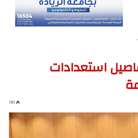
ة
فاصيل استعدادات
مة
182