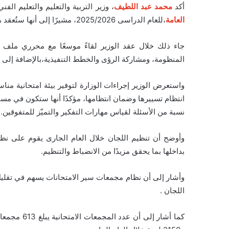
أكد
محمد عبد اللطيف
، وزير التربية والتعليم والتعليم ا
العامة
،للعام الدراسى 2025/2026، مشيرًا إلى أنها ستُعقد هذا العام لنحو 900 ألف طالب وطالبة على مستوى الجمهورية.
جاء ذلك خلال عقد الوزير لقاءً موسعًا مع محرري ملف ا
المنظومة، ومشاركة الرؤى والخطط التنفيذية،بالإضافة إلى ا
واستعرض الوزير إجراءات الوزارة لتوفير بيئة امتحانية منا
انتظام تسييرها وضمان انتظامها، مؤكدًا أنها ستكون في م
نسبة من الأسئلة لقياس مهارات التفكير والتميّز للمتفوقين.
وأوضح أن تنظيم اللجان خلال العام الجارى يقوم على نظ
بداخلها بما يحقق مزيدًا من الانضباط والتنظيم.
وأشار إلى أن نظام مجمعات سير الامتحانات يسهم في تقليل 
اللجان .