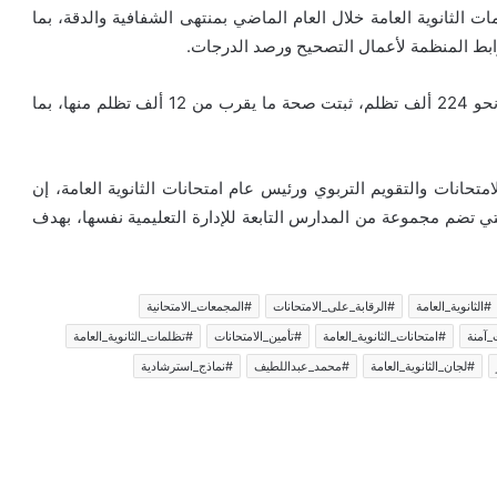
ت الثانوية العامة خلال العام الماضي بمنتهى الشفافية والدقة، بما
ابط المنظمة لأعمال التصحيح ورصد الدرجات.
وتابع أن إجمالي عدد التظلمات المقدمة العام الماضي بلغ نحو 224 ألف تظلم، ثبتت صحة ما يقرب من 12 ألف تظلم منها، بما
امتحانات والتقويم التربوي ورئيس عام امتحانات الثانوية العامة، إن
تي تضم مجموعة من المدارس التابعة للإدارة التعليمية نفسها، بهدف
#الثانوية_العامة
#الرقابة_على_الامتحانات
#المجمعات_الامتحانية
_آمنة
#امتحانات_الثانوية_العامة
#تأمين_الامتحانات
#تظلمات_الثانوية_العامة
#لجان_الثانوية_العامة
#محمد_عبداللطيف
#نماذج_استرشادية