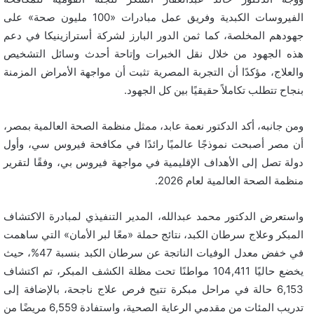
الفيروسات الكبدية وفريق عمل مبادرات «100 مليون صحة» على
جهودهم المخلصة، كما ثمن الدور البارز لشركة أسترازينيكا في دعم
هذه الجهود من خلال نقل الخبرات وإتاحة أحدث وسائل التشخيص
والعلاج، مؤكدًا أن التجربة المصرية تثبت أن مواجهة الأمراض المزمنة
بنجاح تتطلب تكاملاً حقيقيًا بين كل الجهود.
ومن جانبه، أكد الدكتور نعمة عابد، ممثل منظمة الصحة العالمية بمصر،
أن مصر أصبحت نموذجًا عالميًا رائدًا في مكافحة فيروس سي، وأول
دولة تصل إلى الأهداف الإقليمية في مواجهة فيروس بي، وفقًا لتقرير
منظمة الصحة العالمية لعام 2026.
واستعرض الدكتور محمد عبدالله، المدير التنفيذي لمبادرة الاكتشاف
المبكر وعلاج سرطان الكبد، نتائج حملة «معًا لبر الأمان» التي ساهمت
في خفض معدل الوفيات الناتجة عن سرطان الكبد بنسبة 47%، حيث
يخضع حاليًا 104,411 مواطنًا تحت مظلة الكشف المبكر، تم اكتشاف
6,153 حالة في مراحل مبكرة تتيح فرص علاج ناجحة، بالإضافة إلى
تدريب المئات من مقدمي الرعاية الصحية، واستفادة 6,559 مريضًا من