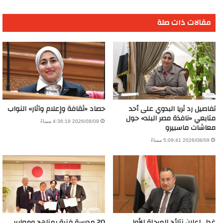
مقالات ذات صلة
تفاصيل رد ثريا البدوي على أحد
حصاد «ثقافة وإعلام وآثار» النواب
متابعي «نافذة مصر البلد» حول
2026/08/09 4:36:19 مساءً
معاشات ماسبيرو
2026/08/09 5:09:41 مساءً
غدا ..إعلان نتائج المرحلة الأولى
20 مدرسة فنية بمناهج ومعايير