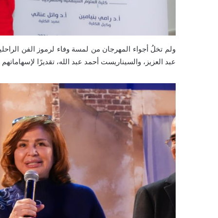
ولم تخلُ أجواء المهرجان من لمسة وفاء لرموز الفن الراح
عبد العزيز، والسيناريست أحمد عبد الله، تقديرًا لإسهاماتهم ا