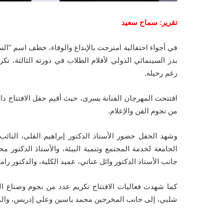
تقرير: سماح سعيد
في أجواء احتفالية امتزجت بالإبداع والوفاء، خطف اسم “الس
بدر السينمائي الدولي لأفلام الطلاب في دورته الثالثة، ت
رغم رحيله.
افتتحت المهرجان الفنانة يسرى، حيث أقيم حفل الافتتاح داخ
من نجوم الفن والإعلام.
وشهد الحفل حضور الأستاذ الدكتور إبراهيم القلى، النائب 
الجامعة لخدمة المجتمع وتنمية البيئة، والأستاذ الدكتور 
جانب الأستاذ الدكتور وائل عناني، عميد الكلية، والدكتور رامي
كما شهدت فعاليات الافتتاح تكريم عدد من نجوم وصناع الفن،
شلبي، إلى جانب المخرجين محمد ياسين وعلي إدريس، والمل