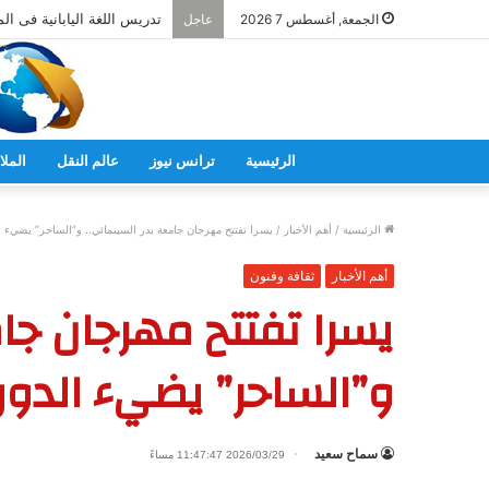
تدريس اللغة اليابانية فى ال
الجمعة, أغسطس 7 2026
عاجل
الرئيسية
ترانس نيوز
عالم النقل
الملا
الرئيسية
/
أهم الأخبار
/
يسرا تفتتح مهرجان جامعة بدر السينمائي.. و”الساحر” يضيء الد
أهم الأخبار
ثقافة وفنون
يسرا تفتتح مهرجان جام
و”الساحر” يضيء الدورة
سماح سعيد
2026/03/29 11:47:47 مساءً