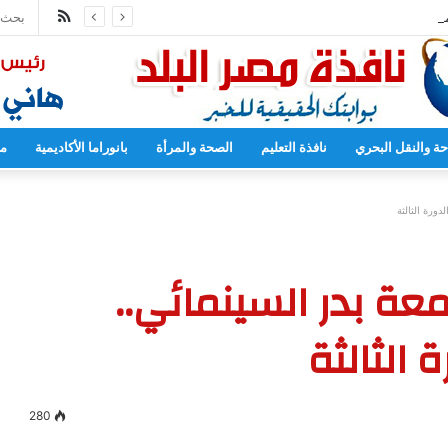
ملخص
مدارس بدءا من العام المقبل
الموقع
RSS
حة والنقل البحري
نافذة التعليم
الصحة والمرأة
بانوراما الأكاديمية
مح
ورة الثالثة
عة بدر السينمائي..
 الثالثة
280