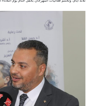
ثلاثة أيام، وتُختتم فعاليات المهرجان بحفل ختام يوم الثلاثاء ا