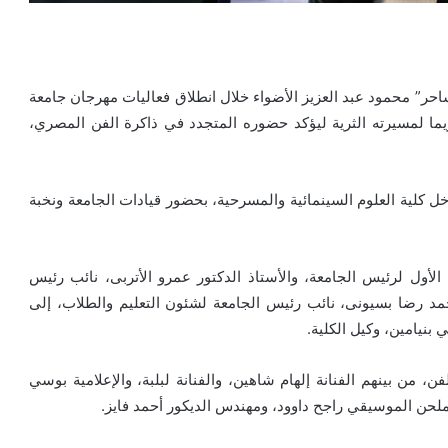
احر” محمود عبد العزيز الأضواء خلال انطلاق فعاليات مهرجان جامعة
كريما لمسيرته الثرية ليؤكد حضوره المتجدد في ذاكرة الفن المصري،
ل كلية العلوم السينمائية والمسرحية، بحضور قيادات الجامعة ونخبة
الأول لرئيس الجامعة، والأستاذ الدكتور عمرو الأتربى، نائب رئيس
محمد رضا بسيونى، نائب رئيس الجامعة لشئون التعليم والطلاب، إلى
 بنيامين، وكيل الكلية.
 من بينهم الفنانة إلهام شاهين، والفنانة لبلبة، والإعلامية بوسي
حن الموسيقي راجح داوود، ومهندس الديكور أحمد فايز.