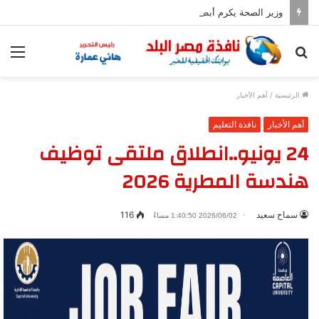
وزير الصحة يكرم أبطال حريق عيادات مدينة نصر
بحث
الق
عن
الرئيسية
/
أهم الأخبار
أهم الأخبار
نافذة التعليم
24 يونيو..انطلاق ملتقى توظيف
هندسة المطرية 2026
سماح سعيد
116
2026/06/02 1:40:50 مساءً