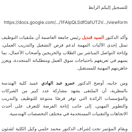
للتسجيل إليكم الرابط
https://docs.google.com/…/1FAIpQLSdfOa1UT2V…/viewform
وأكد الدكتور
السيد قنديل
رئيس جامعة العاصمة أن ملتقيات التوظيف
تمثل إحدى الآليات المهمة لدعم فرص التشغيل والتدريب العملي،
وإتاحة التواصل المباشر بين الطلاب والخريجين وأصحاب الأعمال، بما
يسهم في تعريفهم باحتياجات سوق العمل ومتطلباته المتجددة، ويعزز
جاهزيتهم المهنية للمستقبل.
ومن جانبه، أوضح الدكتور
عمرو عبد الهادي
عميد كلية الهندسة
بالمطرية، أن الملتقى يشهد مشاركة عدد كبير من الشركات
والمؤسسات الرائدة التي توفر فرصًا متنوعة للتوظيف والتدريب
والتطوير المهني، إلى جانب إتاحة الفرصة للتعرف على أحدث
الاتجاهات والتقنيات المستخدمة في مختلف التخصصات الهندسية.
ويقام المؤتمر تحت إشراف الدكتور محمد حلمي وكيل الكلية لشئون