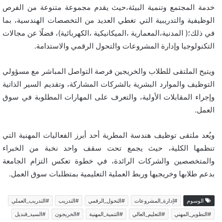
خدمة المجتمع وتنمية البيئة،حيث يقدم مجموعة متنوعة من الفرص
الوظيفية والتدريبية التي تغطي العديد من التخصصات الهندسية، بما
في ذلك؛( المدنية،المعمارية ،الميكانيكية ،الكهربائية)، فضلًا عن مجالات
التكنولوجيا وإدارة المشروعات والتحول الرقمي والاستدامة.
ويتيح الملتقى للطلاب والخريجين فرصة التواصل المباشر مع مسؤولي
التوظيف والموارد البشرية بالشركات المشاركة، وتقديم السير الذاتية
وإجراء المقابلات الأولية، والتعرف على المهارات المطلوبة في سوق
العمل.
ويُعد ملتقى توظيف هندسة المطرية أحد أبرز الفعاليات المهنية التي
تنظمها الكلية، حيث يجمع تحت سقف واحد نخبة من الخبراء
والمتخصصين والشركات الرائدة، في خطوة تعكس التزام الجامعة
بدعم طلابها وخريجيها وربط العملية التعليمية بمتطلبات سوق العمل.
الوسوم
#إدارة_المشروعات
#التحول_الرقمي
#التدريب
#التدريب_العملي
#التطوير_المهني
#التعليم_العالي
#التنمية_المهنية
#الخريجون
#السيد_قنديل