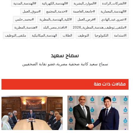
#الشركات_الرائدة
#الموارد_البشرية
#الهندسة_الكهربائية
#الهندسة_المدنية
#الهندسة_المعمارية
#جامعة_العاصمة
#خدمة_المجتمع
#سوق_العمل
#عمرو_عبد_الهادي
#فرص_العمل
#كلية_الهندسة_بالمطرية
#محمد_حلمي
#ملتقى_توظيف_هندسة_المطرية_2026
#نافذة_مصر_البلد
#هندسة_المطرية
الاستدامة
التكنولوجيا
التوظيف
الطلاب
الهندسة_الميكانيكية
ملتقى_التوظيف
سماح سعيد
سماح سعيد كاتبة صحفية مصرية،عضو نقابة الصحفيين
مقالات ذات صلة