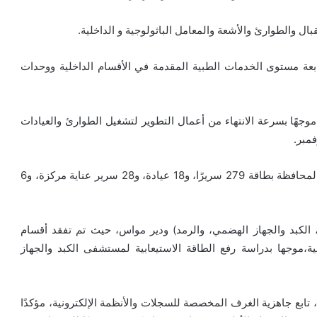
ال والطوارئ والأشعة والمعامل الباثولوجية و الداخلية.
بعة مستوى الخدمات الطبية المقدمة في الأقسام الداخلية ووحدات
وجهًا بسرعة الانتهاء من أعمال التطوير لتشغيل الطوارئ والعيادات
مبر.
وأشار إلى أن المستشفى سيشكل نقلة نوعية في خدمات المحافظة بطاقة 279 سريرًا، و18 عيادة، و28 سرير عناية مركزة، و6
الكبد والجهاز الهضمي، والرمد) ودير مواس، حيث تم تفقد أقسام
ية،موجها بدراسة رفع الطاقة الاستيعابية لمستشفى الكبد والجهاز
ابع جاهزية الغرف المخصصة للسجلات والأنظمة الإلكترونية، مؤكدًا