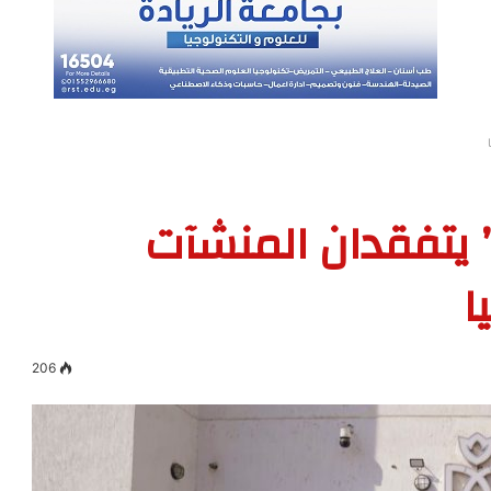
يتفقدان المنشآت
ا
206