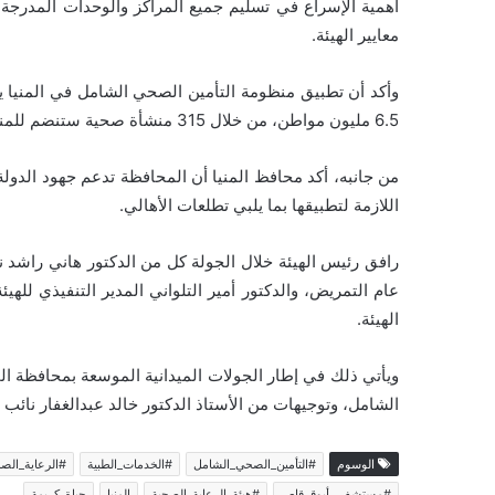
أهمية الإسراع في تسليم جميع المراكز والوحدات المدرجة 
معايير الهيئة.
وأكد أن تطبيق منظومة التأمين الصحي الشامل في المنيا
6.5 مليون مواطن، من خلال 315 منشأة صحية ستنضم للمنظومة بالمحافظة.
من جانبه، أكد محافظ المنيا أن المحافظة تدعم جهود الدولة
اللازمة لتطبيقها بما يلبي تطلعات الأهالي.
رافق رئيس الهيئة خلال الجولة كل من الدكتور هاني راشد 
عام التمريض، والدكتور أمير التلواني المدير التنفيذي للهي
الهيئة.
ويأتي ذلك في إطار الجولات الميدانية الموسعة بمحافظة ال
الشامل، وتوجيهات من الأستاذ الدكتور خالد عبدالغفار نائب
الوسوم
#التأمين_الصحي_الشامل
#الخدمات_الطبية
#الرعاية_الص
#مستشفى_أبوقرقاص
#هيئة_الرعاية_الصحية
المنيا
حياة_كريمة