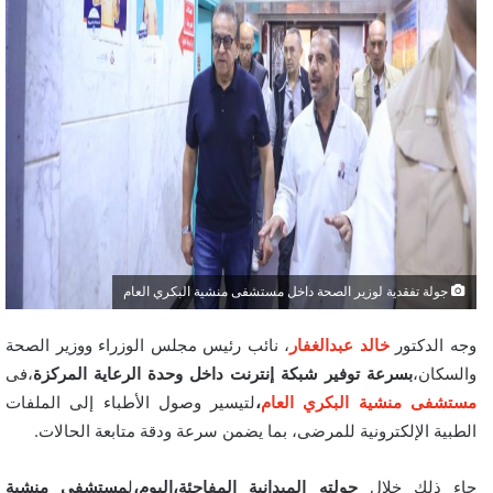
جولة تفقدية لوزير الصحة داخل مستشفى منشية البكري العام
وجه الدكتور
خالد عبدالغفار
، نائب رئيس مجلس الوزراء ووزير الصحة
والسكان،
بسرعة توفير شبكة إنترنت داخل وحدة الرعاية المركزة
،فى
مستشفى منشية البكري العام
،
لتيسير وصول الأطباء إلى الملفات
الطبية الإلكترونية للمرضى، بما يضمن سرعة ودقة متابعة الحالات.
جاء ذلك خلال
جولته الميدانية المفاجئة،اليوم،
ل
مستشفى منشية