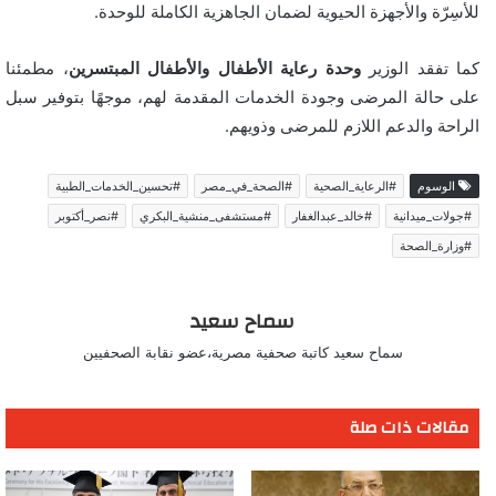
للأسِرّة والأجهزة الحيوية لضمان الجاهزية الكاملة للوحدة.
كما تفقد الوزير
وحدة رعاية الأطفال والأطفال المبتسرين
، مطمئنا
على حالة المرضى وجودة الخدمات المقدمة لهم، موجهًا بتوفير سبل
الراحة والدعم اللازم للمرضى وذويهم.
الوسوم
#الرعاية_الصحية
#الصحة_في_مصر
#تحسين_الخدمات_الطبية
#جولات_ميدانية
#خالد_عبدالغفار
#مستشفى_منشية_البكري
#نصر_أكتوبر
#وزارة_الصحة
سماح سعيد
سماح سعيد كاتبة صحفية مصرية،عضو نقابة الصحفيين
مقالات ذات صلة