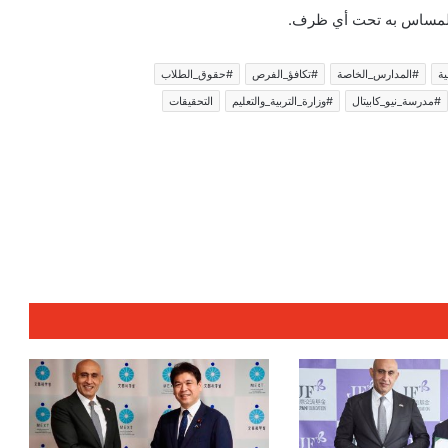
 المساس به تحت أي ظرف.
ية
#المدارس_الخاصة
#تكافؤ_الفرص
#حقوق_الطلاب
#مدرسة_نيو_كابيتال
#وزارة_التربية_والتعليم
التحقيقات