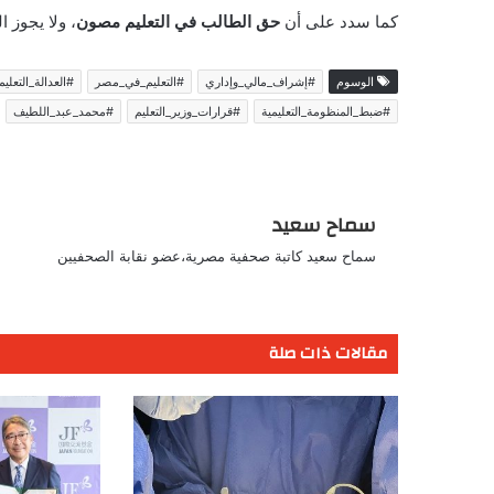
كما سدد على أن
حق الطالب في التعليم مصون
، ولا يجوز
الوسوم
#إشراف_مالي_وإداري
#التعليم_في_مصر
#العدالة_التعليم
#ضبط_المنظومة_التعليمية
#قرارات_وزير_التعليم
#محمد_عبد_اللطيف
سماح سعيد
سماح سعيد كاتبة صحفية مصرية،عضو نقابة الصحفيين
مقالات ذات صلة