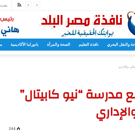
ملخص
مدارس بدءا من العام المقبل
الموقع
RSS
حة والنقل البحري
نافذة التعليم
الصحة والمرأة
بانوراما الأكاديمية
مح
الي والإداري
ع مدرسة “نيو كابيتال”
الإداري
244