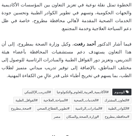
الخطوة تمثل نقلة نوعية في تعزيز التعاون بين المؤسسات الأكاديمية
والجهات الحكومية، وتسهم في تطوير الكوادر الطبية وتحسين جودة
الخدمات الصحية المقدمة لأهالي محافظة مطروح، خاصة في ظل
دعم السياحة العلاجية وخدمة المجتمع.
فيما أشار الدكتور
أحمد رفعت
، وكيل وزارة الصحة بمطروح، إلى أن
هذا التعاون يستهدف دعم مستشفيات المحافظة بأعضاء هيئة
التدريس، وتعزيز دور القوافل الطبية والمبادرات الرئاسية للوصول إلى
مختلف المناطق، بالإضافة إلى توفير تدريب ميداني متميز لطلاب
الطب، بما يسهم في تخريج أطباء على قدر عالٍ من الكفاءة المهنية.
الوسوم
#الأكاديمية_العربية_للعلوم_والتكنولوجيا
#التدريب_الإكلينيكي
#التعاون_المشترك
#الخدمات_الصحية
#السياحة_العلاجية
#القوافل_الطبية
#الكوادر_الطبية
#المبادرات_الرئاسية
#تطوير_القطاع_الصحي
#صحة_مطروح
#محافظة_مطروح
#وزارة_الصحة_والسكان
مصر