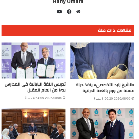
Hany Omara
يوتيوب
موقع
فيسبوك
الويب
مقالات ذات صلة
تدريس اللغة اليابانية فى المدارس
«الشيخ زايد التخصصي» ينقذ حياة
بدءا من العام المقبل
مسنة من ورم بالغدة الدرقية
2026/08/06 4:54:05 مساءً
2026/08/06 8:56:20 مساءً