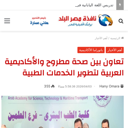
تدريس اللغة اليابانية فى المدارس بدءا من العام المقبل
بحث
الق
عن
الرئيسية
/
أهم الأخبار
أهم الأخبار
بانوراما الأكاديمية
تعاون بين صحة مطروح والأكاديمية
العربية لتطوير الخدمات الطبية
355
Hany Omara
2026/04/03 5:58:36 مساءً