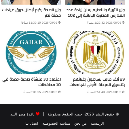
وزير التربية والتعليم يعلن زيادة عدد
وزير الصحة يكرم أبطال حريق عيادات
المدارس المصرية اليابانية إلى 102
مدينة نصر
2026/08/06 1:22:32 مساءً
2026/08/06 11:30:15 صباحًا
29 ألف طالب يسجلون رغباتهم
اعتماد 30 منشأة صحية جديدة في
بتنسيق المرحلة الأولى للجامعات
10 محافظات
2026/08/05 8:51:43 مساءً
2026/08/05 6:36:55 مساءً
© حقوق النشر 2026، جميع الحقوق محفوظة |
نافذة مصر البلد
الرئيسية
من نحن
سياسة الخصوصية
اتصل بنا