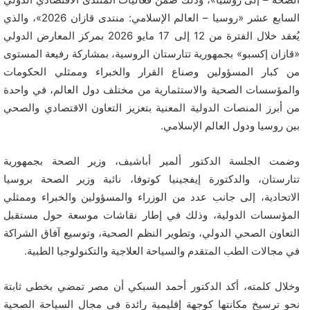
السابع عشر «روسيا – العالم الإسلامي: منتدى قازان 2026»، والذي
يُعقد خلال الفترة من 12 إلى 17 مايو 2026 بمركز المعارض الدولي
«قازان إكسبو» بجمهورية تتارستان الروسية، بمشاركة رفيعة المستوى
من كبار المسؤولين وصناع القرار والخبراء وممثلي الحكومات
والمؤسسات الصحية والاستثمارية من مختلف دول العالم، في واحدة
من أبرز المنصات الدولية المعنية بتعزيز التعاون الاقتصادي والصحي
بين روسيا ودول العالم الإسلامي.
وضمت الجلسة الدكتور ألمير أباشيف، وزير الصحة بجمهورية
تتارستان، والدكتورة إيفجينيا كوتوفا، نائبة وزير الصحة بروسيا
الاتحادية، إلى جانب عدد من الوزراء والمسؤولين والخبراء وممثلي
المؤسسات الدولية، وذلك في إطار نقاشات موسعة حول مستقبل
التعاون الصحي الدولي، وتطوير النظم الصحية، وتوسيع آفاق الشراكة
في مجالات الطب المتقدم والسياحة العلاجية والتكنولوجيا الطبية.
وخلال كلمته، أكد الدكتور أحمد السبكي أن مصر تمضي بخطى ثابتة
نحو ترسيخ مكانتها كوجهة إقليمية رائدة في مجال السياحة الصحية