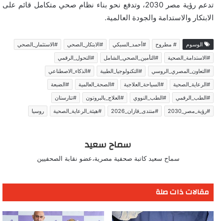
تدعم رؤية مصر 2030، وتدفع نحو بناء نظام صحي متكامل قائم على
الابتكار والاستدامة والجودة العالمية.
الوسوم
# مطروح
#أحمد_السبكي
#الابتكار_الصحي
#الاستثمار_الصحي
#الاستدامة_الصحية
#التأمين_الصحي_الشامل
#التحول_الرقمي
#التعاون_المصري_الروسي
#التكنولوجيا_الطبية
#الذكاء_الاصطناعي
#الرعاية_الصحية
#السياحة_العلاجية
#الصحة_العالمية
#الضبعة
#الطب_الرقمي
#الطب_النووي
#العلاج_بالبروتون
#تتارستان
#رؤية_مصر_2030
#منتدى_قازان_2026
#هيئة_الرعاية_الصحية
روسيا
سماح سعيد
سماح سعيد كاتبة صحفية مصرية،عضو نقابة الصحفيين
مقالات ذات صلة