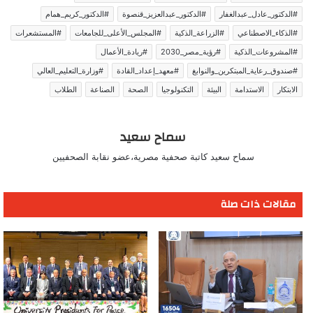
#الدكتور_عادل_عبدالغفار
#الدكتور_عبدالعزيز_قنصوة
#الدكتور_كريم_همام
#الذكاء_الاصطناعي
#الزراعة_الذكية
#المجلس_الأعلى_للجامعات
#المستشعرات
#المشروعات_الذكية
#رؤية_مصر_2030
#ريادة_الأعمال
#صندوق_رعاية_المبتكرين_والنوابغ
#معهد_إعداد_القادة
#وزارة_التعليم_العالي
الابتكار
الاستدامة
البيئة
التكنولوجيا
الصحة
الصناعة
الطلاب
سماح سعيد
سماح سعيد كاتبة صحفية مصرية،عضو نقابة الصحفيين
مقالات ذات صلة