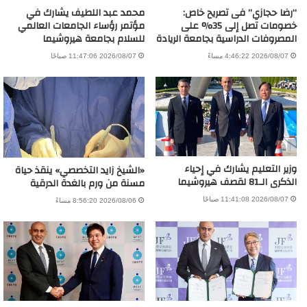
“رضا حجازي” فى تصريح خاص:
محمد عبد اللطيف يشارك في
خصومات تصل إلى 35% على
مؤتمر رؤساء الجامعات العالمي
المصروفات الدراسية بجامعة الريادة
للسلام بجامعة هيروشيما
2026/08/07 4:46:22 مساءً
2026/08/07 11:47:06 صباحًا
وزير التعليم يشارك في إحياء
«الشيخ زايد التخصصي» ينقذ حياة
الذكرى الـ81 لقصف هيروشيما
مسنة من ورم بالغدة الدرقية
2026/08/07 11:41:08 صباحًا
2026/08/06 8:56:20 مساءً