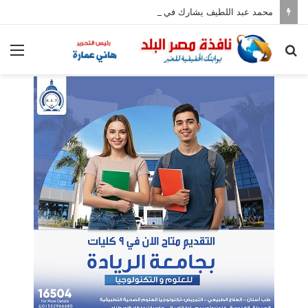
محمد عبد اللطيف يشارك في مؤتمر رؤساء الجامعات العالمي للسلام بجامعة هيروشيما
بحث
الق
عن