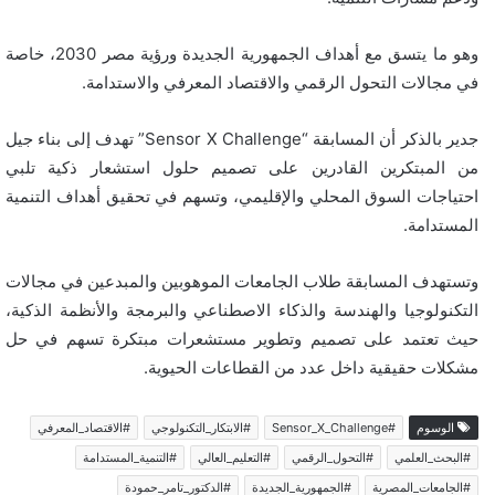
وهو ما يتسق مع أهداف الجمهورية الجديدة ورؤية مصر 2030، خاصة
في مجالات التحول الرقمي والاقتصاد المعرفي والاستدامة.
جدير بالذكر أن المسابقة “Sensor X Challenge” تهدف إلى بناء جيل
من المبتكرين القادرين على تصميم حلول استشعار ذكية تلبي
احتياجات السوق المحلي والإقليمي، وتسهم في تحقيق أهداف التنمية
المستدامة.
وتستهدف المسابقة طلاب الجامعات الموهوبين والمبدعين في مجالات
التكنولوجيا والهندسة والذكاء الاصطناعي والبرمجة والأنظمة الذكية،
حيث تعتمد على تصميم وتطوير مستشعرات مبتكرة تسهم في حل
مشكلات حقيقية داخل عدد من القطاعات الحيوية.
الوسوم
#Sensor_X_Challenge
#الابتكار_التكنولوجي
#الاقتصاد_المعرفي
#البحث_العلمي
#التحول_الرقمي
#التعليم_العالي
#التنمية_المستدامة
#الجامعات_المصرية
#الجمهورية_الجديدة
#الدكتور_تامر_حمودة