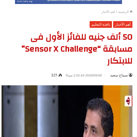
الرئيسية
/
أهم الأخبار
أهم الأخبار
نافذة التعليم
50 ألف جنيه للفائز الأول فى
مسابقة “Sensor X Challenge”
للابتكار
سماح سعيد
321
2026/05/28 1:02:43 مساءً