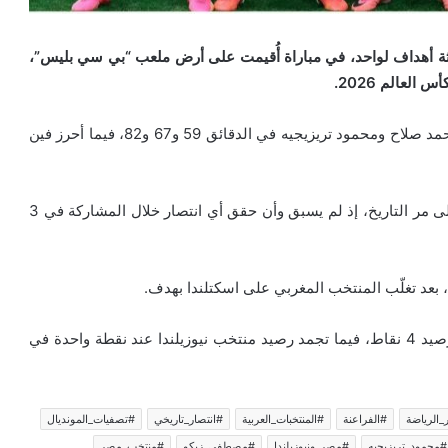
ثة أهداف لواحد، في مباراة أُقيمت على أرض ملعب “بي سي بليس”،
لعالم 2026.
وسجّل أهداف منتخب “الفراعنة” كل من مصطفى زيكو ومحمد صلاح ومحمود تريزيجيه في الدقائق 59 و67 و82، فيما أحرز فين
ويعد هذا الفوز هو الأول للمنتخب المصري في المونديال على مر التاريخ، إذ لم يسبق وأن حقق أي انتصار خلال المشاركة في 3
ة، بعد تغلّب المنتخب المغربي على اسكتلندا بهدف.
وتصدر منتخب “الفراعنة” سلم ترتيب المجموعة السابعة برصيد 4 نقاط، فيما تجمد رصيد منتخب نيوزيلندا عند نقطة واحدة في
_الرياضة
#الفراعنة
#المنتخبات_العربية
#انتصار_تاريخي
#تصفيات_المونديال
#محمود_تريزيجيه
#مصر_ونيوزيلندا
#مصطفى_زيكو
#منتخب_مصر