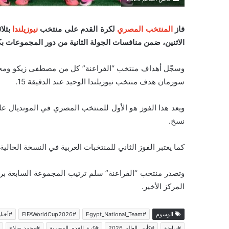
فاز
المنتخب المصري
لكرة القدم على منتخب
نيوزيلندا
بثلا
الاثنين، ضمن منافسات الجولة الثانية من دور المجموعات بكأس ا
سورمان هدف منتخب نيوزيلندا الوحيد عند الدقيقة 15.
نسخ.
كما يعتبر الفوز الثاني للمنتخبات العربية في النسخة الحالي
المركز الأخير.
الوسوم
#Egypt_National_Team
#FIFAWorldCup2026
#أخبار
#رياضة
#كأس_العالم_2026
#كرة_القدم_المصرية
#محمد_صلاح