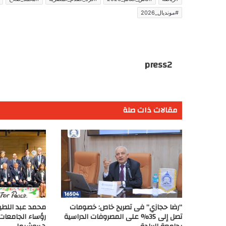
#مونديال_2026
press2
مقالات ذات صلة
“رضا حجازي” فى تصريح خاص: خصومات
محمد عبد اللط
تصل إلى 35% على المصروفات الدراسية
رؤساء الجامعات