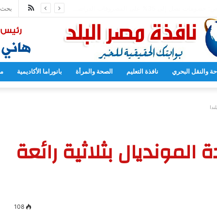
ملخص
محمد عبد اللطيف يشارك في مؤتمر رؤساء الجامعات العالمي للسلام بجامعة هيروشيما
الموقع
RSS
حة والنقل البحري
نافذة التعليم
الصحة والمرأة
بانوراما الأكاديمية
مح
ندا
المونديال بثلاثية رائعة
108