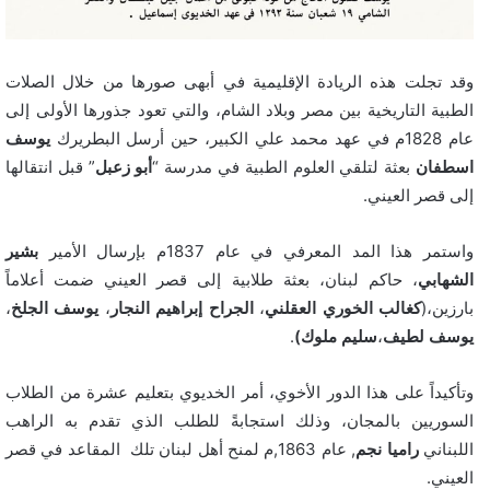
وقد تجلت هذه الريادة الإقليمية في أبهى صورها من خلال الصلات
الطبية التاريخية بين مصر وبلاد الشام، والتي تعود جذورها الأولى إلى
عام 1828م في عهد محمد علي الكبير، حين أرسل البطريرك
يوسف
اسطفان
بعثة لتلقي العلوم الطبية في مدرسة “
أبو زعبل
” قبل انتقالها
إلى قصر العيني.
واستمر هذا المد المعرفي في عام 1837م بإرسال الأمير
بشير
الشهابي
، حاكم لبنان، بعثة طلابية إلى قصر العيني ضمت أعلاماً
بارزين،(
كغالب الخوري العقلني
،
الجراح إبراهيم النجار
،
يوسف الجلخ
،
يوسف لطيف
،
سليم ملوك)
.
وتأكيداً على هذا الدور الأخوي، أمر الخديوي بتعليم عشرة من الطلاب
السوريين بالمجان، وذلك استجابةً للطلب الذي تقدم به الراهب
اللبناني
راميا نجم
, عام 1863,م لمنح أهل لبنان تلك المقاعد في قصر
العيني.