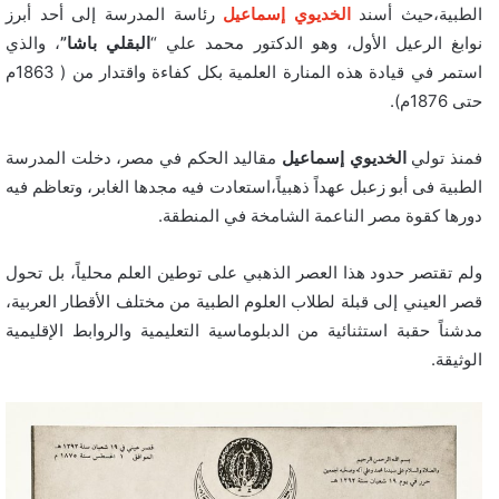
الطبية،حيث أسند
الخديوي إسماعيل
رئاسة المدرسة إلى أحد أبرز
نوابغ الرعيل الأول، وهو الدكتور محمد علي “
البقلي باشا”
، والذي
استمر في قيادة هذه المنارة العلمية بكل كفاءة واقتدار من ( 1863م
حتى 1876م).
فمنذ تولي
الخديوي إسماعيل
مقاليد الحكم في مصر، دخلت المدرسة
الطبية فى أبو زعبل عهداً ذهبياً،استعادت فيه مجدها الغابر، وتعاظم فيه
دورها كقوة مصر الناعمة الشامخة في المنطقة.
ولم تقتصر حدود هذا العصر الذهبي على توطين العلم محلياً، بل تحول
قصر العيني إلى قبلة لطلاب العلوم الطبية من مختلف الأقطار العربية،
مدشناً حقبة استثنائية من الدبلوماسية التعليمية والروابط الإقليمية
الوثيقة.