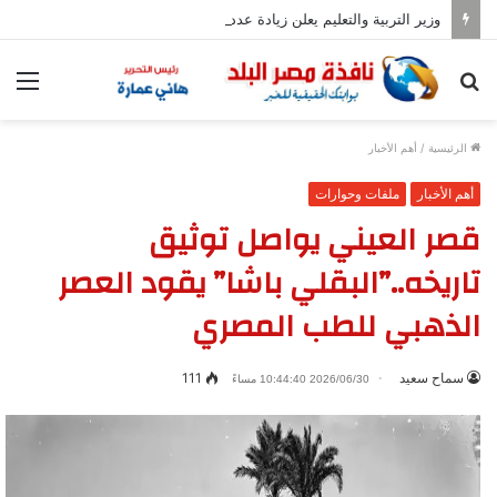
وزير التربية والتعليم يعلن زيادة عدد المدارس المصرية اليابانية إلى 102
بحث
الق
عن
الرئيسية
/
أهم الأخبار
أهم الأخبار
ملفات وحوارات
قصر العيني يواصل توثيق
تاريخه..”البقلي باشا” يقود العصر
الذهبي للطب المصري
سماح سعيد
111
2026/06/30 10:44:40 مساءً