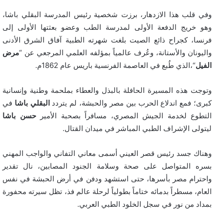
وفي قلب هذا الازدهار، برزت شخصية رئيس المدرسة البقلي باشا،
وهو خريج الدفعة الأولى لمدرسة الطب وعضو بعثتها الأولى إلى
فرنسا، كجراح ذائع الصيت بلغت شهرته الطبية آفاق الشرق الأدنى
واليونان والأستانة، وعُرف عالمياً بمؤلفه العلمي المرجعي عن “
مرض
الفيل
“،الذي طُبع في العاصمة الفرنسية باريس عام 1862م.
وتوجت هذه المسيرة الحافلة بالبذل والعطاء بملحمة وطنية وإنسانية
كبرى؛ فمع اندلاع الحرب بين مصر والحبشة، لم يتردد
البقلي
باشا
في
التطوع لخدمة الجيش المصري، مسافراً بصحبة الأمير
حسن باشا
ليتولى الإشراف الطبي المباشر في ميدان القتال.
وهناك جسد رئيس قصر العيني أسمى معاني التفاني والواجب المهني
بسره المتواصل على صحة وسلامة الجنود المصابين، نال تقدير
واحترام مصر بأسرها، حتى استشهد ودفن في أرض الحبشة في نفس
العام، مسطراً بدمائه ختاماً بطولياً لرحلة عالم فذ، تظل سيرته محفورة
بمداد من نور في سجل الخلود الطبي العربي.