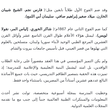
وقد ضم الفوج الأول طلاباً نابغين مثل؛(
فارس نجم
،
الشيخ
شيبان
الخازن
،
ميلاد صغير
،
إبراهيم صافي
،
سليمان أبي اللمع).
كما ضم الفوج الثاني عام 1867م؛(
شاكر الخوري
،
إلياس المر،
نقولا
لويس)
، ليمثل هؤلاء الأعلام طوال القرن التاسع عشر وأوائل القرن
العشرين المرجع الطبي الوحيد لأبناء سوريا ولبنان، متسلحين بالعلوم
التي نهلوها من قصر العيني، قبل تأسيس جامعات بيروت والشام.
ولم يكن التميز المؤسسي في هذا العقد مقصوراً على رعاية الطلاب
الوافدين، بل امتد ليشمل البنية التعليمية والإعلامية للمدرسة؛ إذ
تميزت هذه الحقبة بتمصير الطاقم التدريسي، حيث بات جميع الأساتذة
البالغ عددهم عشرين أستاذاً من المصريين، باستثناء واحد فقط.
وحظيت المدرسة بمجلة أسبوعية متخصصة، تولت نشر أحدث
المعلومات والمبتكرات الطبية العالمية جنباً إلى جنب مع ما تقدمه
المجلات العلمية الدولية.