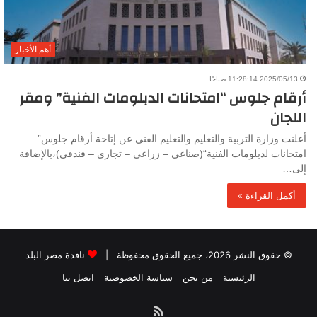
أهم الأخبار
2025/05/13 11:28:14 صباحًا
أرقام جلوس “امتحانات الدبلومات الفنية” ومقر
اللجان
أعلنت وزارة التربية والتعليم والتعليم الفني عن إتاحة أرقام جلوس”
امتحانات لدبلومات الفنية“(صناعي – زراعي – تجاري – فندقي)،بالإضافة
إلى…
أكمل القراءة »
© حقوق النشر 2026، جميع الحقوق محفوظة |
نافذة مصر البلد
الرئيسية
من نحن
سياسة الخصوصية
اتصل بنا
ملخص