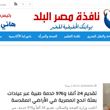
ملخص
81 لقصف هيروشيما
الموقع
RSS
حة والنقل البحري
نافذة التعليم
الصحة والمرأة
بانوراما الأكاديمية
مح
2026/06/01 1:55:41 مساءً
تقديم 24 ألفا و976 خدمة طبية عبر عيادات
بعثة الحج المصرية في الأراضي المقدسة
أعلنت وزارة الصحة والسكان، تقديم 24 ألفاً و976 خدمة، من