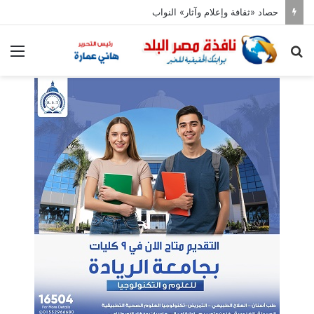
حصاد «ثقافة وإعلام وآثار» النواب
بحث
الق
عن