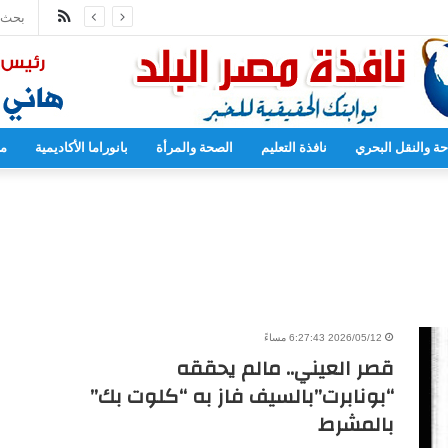
ملخص
مدارس بدءا من العام المقبل
الموقع
RSS
حة والنقل البحري
نافذة التعليم
الصحة والمرأة
بانوراما الأكاديمية
مح
2026/05/12 6:27:43 مساءً
قصر العيني.. مالم يحققه
“بونابرت”بالسيف فاز به “كلوت بك”
بالمشرط