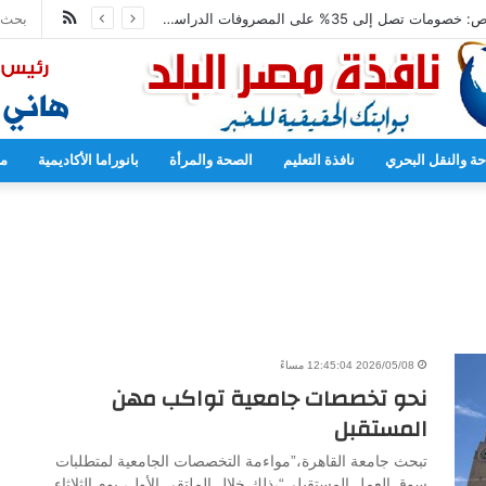
ملخص
“رضا حجازي” فى تصريح خاص: خصومات تصل إلى 35% على المصروفات الدراسية بجامعة الريادة
الموقع
RSS
حة والنقل البحري
نافذة التعليم
الصحة والمرأة
بانوراما الأكاديمية
مح
2026/05/08 12:45:04 مساءً
نحو تخصصات جامعية تواكب مهن
المستقبل
تبحث جامعة القاهرة،”مواءمة التخصصات الجامعية لمتطلبات
سوق العمل المستقبلي“،ذلك خلال الملتقى الأول، يوم الثلاثاء